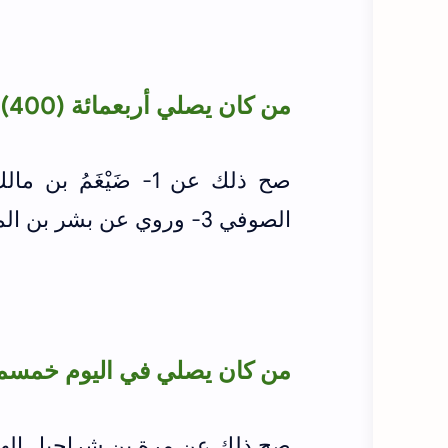
من كان يصلي أربعمائة (400) ركعة
صح ذلك عن 1-
ضَيْغَمُ بن مالك 
الصوفي 3- وروي عن بشر بن المفضل بن لاحق (
من كان يصلي في اليوم خمسمائة (500)
صح ذلك عن مرة بن شراحيل الهم