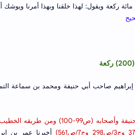
ئة ركعة ويقول: لهذا خلقنا وبهذا أمرنا ويوشك أو
يح
ة
 إبراهيم صاحب أبي حنيفة ومحمد بن سماعة التم
أخرجه الصَّيْمَري في أخبار أبي حنيفة وأصحابه (ص99-100) ومن طري
أخبرنا عمر بن إبرا