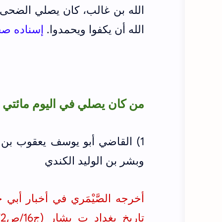
الله بن غالب، كان يصلي الضحى ما
الله أن يكفوا ويحمدوا.
إسناده صح
من كان يصلي في اليوم مائتي (200) ركع
1) القاضي أبو يوسف يعقوب بن
وبشر بن الوليد الكندي
تاريخ بغداد ت بشار (ج16/ص372 وج3/ص298 وج7/ص561)