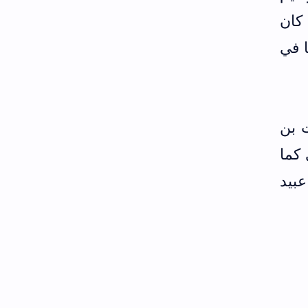
كان
ا في
 بن
كما
بي عبيد