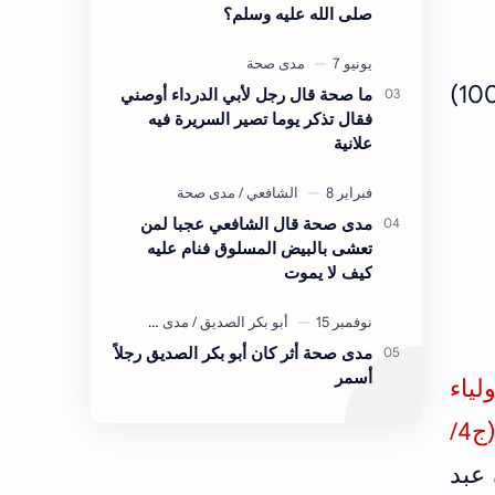
صلى الله عليه وسلم؟
سأسرد لكم بالترتيب من كان يصلي مائة (100) ركعة إلى من كان يصلي ألف (1000)
ما صحة قال رجل لأبي الدرداء أوصني
فقال تذكر يوما تصير السريرة فيه
علانية
مدى صحة قال الشافعي عجبا لمن
تعشى بالبيض المسلوق فنام عليه
كيف لا يموت
مدى صحة أثر كان أبو بكر الصديق رجلاً
أسمر
 الأولياء
(ج2/ص256) من طريق نصر بن علي الجهضمي وأخرجه البيهقي في شعب الإيمان (ج4/
عبد