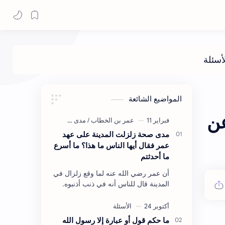
المواضيع الشائعة
عن
مدى صحة زلزلت المدينة على عهد
عمر فقال أيها الناس ما هذا؟ ما أسرع
ما أحدثتم
أن عمر رضي الله عنه لما وقع زلزال في
المدينة قال للناس أنه في ذنب أذنبوه.
حكم الأثر: ليس هكذا اللفظ لكن في
معناه أخرجه ابن أبي الدنيا في العقوبات
(ص3…
ما حكم قول أو عبارة إلا رسول الله