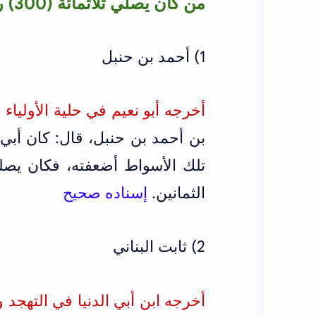
من كان يصلي ثلاثمائة (300) ركعة
1) أحمد بن حنبل
أخرجه أبو نعيم في حلية الأولياء (ج9/ص81
بن أحمد بن حنبل، قال: كان أبي
تلك الأسواط أضعفته، فكان يص
الثمانين.
إسناده صحيح
2) ثابت البناني
أخرجه ابن أبي الدنيا في التهجد 