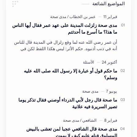
المواضيع الشائعة
مدى صحة زلزلت المدينة على عهد عمر فقال أيها الناس
ما هذا؟ ما أسرع ما أحدثتم
أن عمر رضي الله عنه لما وقع زلزال في المدينة قال للناس
أنه في ذنب أذنبوه. حكم الأثر: ليس هكذا اللفظ لكن في
معناه أخرجه ابن أبي الدنيا في العقوبات (ص3…
ما حكم قول أو عبارة إلا رسول الله صلى الله عليه
وسلم؟
ما صحة قال رجل لأبي الدرداء أوصني فقال تذكر يوما
تصير السريرة فيه علانية
مدى صحة قال الشافعي عجبا لمن تعشى بالبيض
المسلوق فنام عليه كيف لا يموت