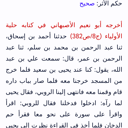
حكم الأثر:
صحيح
أخرجه أبو نعيم الأصبهاني في كتابه حلية
الأولياء (ج8/ص382)
حدثنا أحمد بن إسحاق،
ثنا عبد الرحمن بن محمد بن سلم، ثنا عبد
الرحمن بن عمر، قال: سمعت علي بن عبد
الله، يقول: كنا عند يحيى بن سعيد فلما خرج
من المسجد خرجنا معه فلما صار بباب داره
قام وقمنا معه فانتهى إلينا الروبي، فقال يحيى
لما رآه: ادخلوا فدخلنا فقال للروبي: اقرأ
واقرأ على سورة على نحو معا فقرأ حم
الدخان فلما أخذ في القراءة نظرت إلى يحيى