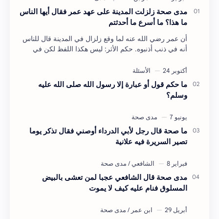
مدى صحة زلزلت المدينة على عهد عمر فقال أيها الناس
ما هذا؟ ما أسرع ما أحدثتم
أن عمر رضي الله عنه لما وقع زلزال في المدينة قال للناس
أنه في ذنب أذنبوه. حكم الأثر: ليس هكذا اللفظ لكن في
معناه أخرجه ابن أبي الدنيا في العقوبات (ص3…
ما حكم قول أو عبارة إلا رسول الله صلى الله عليه
وسلم؟
ما صحة قال رجل لأبي الدرداء أوصني فقال تذكر يوما
تصير السريرة فيه علانية
مدى صحة قال الشافعي عجبا لمن تعشى بالبيض
المسلوق فنام عليه كيف لا يموت