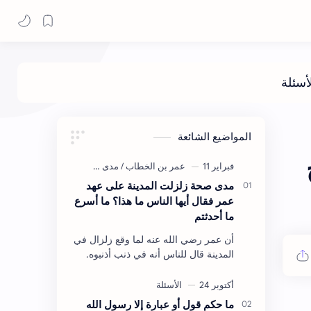
المواضيع الشائعة
مدى صحة زلزلت المدينة على عهد
عمر فقال أيها الناس ما هذا؟ ما أسرع
ما أحدثتم
أن عمر رضي الله عنه لما وقع زلزال في
المدينة قال للناس أنه في ذنب أذنبوه.
حكم الأثر: ليس هكذا اللفظ لكن في
معناه أخرجه ابن أبي الدنيا في العقوبات
(ص3…
ما حكم قول أو عبارة إلا رسول الله