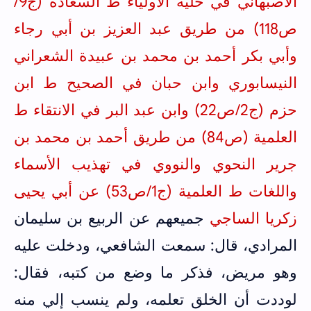
الأصبهاني في حلية الأولياء ط السعادة (ج9/
ص118) من طريق عبد العزيز بن أبي رجاء
وأبي بكر أحمد بن محمد بن عبيدة الشعراني
النيسابوري وابن حبان في الصحيح ط ابن
حزم (ج2/ص22) وابن عبد البر في الانتقاء ط
العلمية (ص84) من طريق أحمد بن محمد بن
جرير النحوي والنووي في تهذيب الأسماء
واللغات ط العلمية (ج1/ص53)
عن أبي يحيى
زكريا الساجي
جميعهم عن الربيع بن سليمان
المرادي، قال: سمعت الشافعي، ودخلت عليه
وهو مريض، فذكر ما وضع من كتبه، فقال:
لوددت أن الخلق تعلمه، ولم ينسب إلي منه