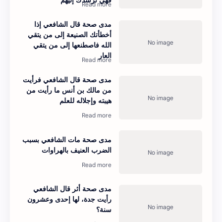
فهي ترشدك إليهم
مدى صحة قال الشافعي إذا
أخطأتك الصنيعة إلى من يتقي
الله فاصطنعها إلى من يتقي
العار
مدى صحة قال الشافعي فرأيت
من مالك بن أنس ما رأيت من
هيبته وإجلاله للعلم
مدى صحة ﻣﺎت ﺍﻟﺸﺎﻓﻌﻲ ﺑﺴﺒﺐ
اﻟﻀﺮب العنيف ﺑﺎﻟﻬﺮاوات
مدى صحة أثر قال الشافعي
رأيت جدة، لها إحدى وعشرون
سنة؟