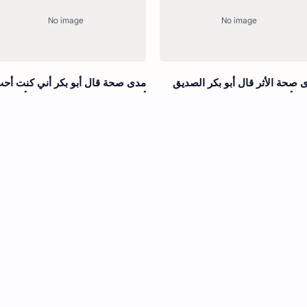
 صحة الأثر قال أبو بكر الصديق
مدى صحة قال أبو بكر أني كنت أح
ت أني كنت خضراء من هذه الخضر
أن الذي بايع النبي الآن ليس أبي ول
ي علي بهيمة تأكلني وأني لم أخلق
أبو طالب
 صحة كان أبو بكر يذكر بدء خلق
مدى صحة أن نفرًا قالوا لعمر ما رأين
نسان ويقول خرج من مجرى البول
رجلا أقضي بالقسط ولا أقول بالحق
ين