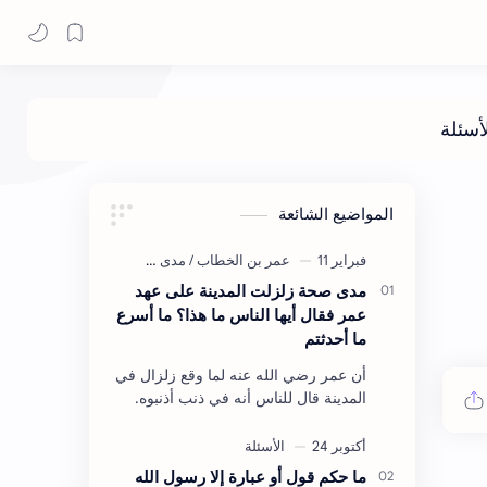
المواضيع الشائعة
مدى صحة زلزلت المدينة على عهد
عمر فقال أيها الناس ما هذا؟ ما أسرع
ما أحدثتم
أن عمر رضي الله عنه لما وقع زلزال في
المدينة قال للناس أنه في ذنب أذنبوه.
حكم الأثر: ليس هكذا اللفظ لكن في
معناه أخرجه ابن أبي الدنيا في العقوبات
(ص3…
ما حكم قول أو عبارة إلا رسول الله