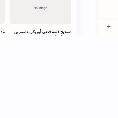
تصحيح قصة قضى أبو بكر بعاصم بن
مدى
عمر لأمه أم عاصم وقال لعمر ريحها
ودد
وشمها ولطفها خير له منك
تأت
مدى صحة الأثر قال أبو بكر الصديق
مدى
عجزت النساء أن يلدن مثل خالد
الإ
مرت