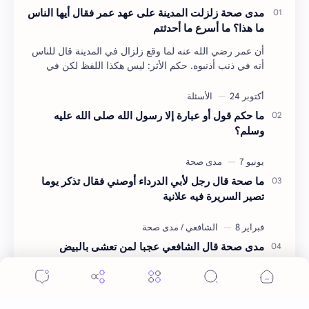
مدى صحة زلزلت المدينة على عهد عمر فقال أيها الناس
ما هذا؟ ما أسرع ما أحدثتم
أن عمر رضي الله عنه لما وقع زلزال في المدينة قال للناس
أنه في ذنب أذنبوه. حكم الأثر: ليس هكذا اللفظ لكن في
معناه أخرجه ابن أبي الدنيا في العقوبات (ص3…
ما حكم قول أو عبارة إلا رسول الله صلى الله عليه
وسلم؟
ما صحة قال رجل لأبي الدرداء أوصني فقال تذكر يوما
تصير السريرة فيه علانية
مدى صحة قال الشافعي عجبا لمن تعشى بالبيض
المسلوق فنام عليه كيف لا يموت