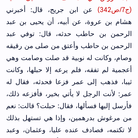
(ج7/ص342)
عن ابن جريج، قال: أخبرني
هشام بن عروة، عن أبيه، أن يحيى بن عبد
الرحمن بن حاطب حدثه، قال: توفي عبد
الرحمن بن حاطب وأعتق من صلى من رقيقه
وصام، وكانت له نوبية قد صلت وصامت وهي
أعجمية لم تفقه، فلم يرعه إلا حبلها، وكانت
ثيبا، فذهب إلى عمر فزعا فحدثه، فقال له
عمر: لأنت الرجل لا يأتي بخير، فأفزعه ذلك،
فأرسل إليها فسألها، فقال: حبلت؟ قالت: نعم
من مرغوش بدرهمين، وإذا هي تستهل بذلك
لا تكتمه، فصادف عنده عليا، وعثمان، وعبد