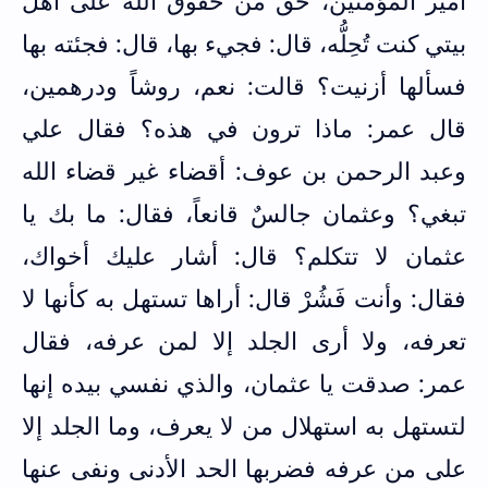
أمير المؤمنين، حق من حقوق الله على أهل
بيتي كنت تُحِلُّه، قال: فجيء بها، قال: فجئته بها
فسألها أزنيت؟ قالت: نعم، روشاً ودرهمين،
قال عمر: ماذا ترون في هذه؟ فقال علي
وعبد الرحمن بن عوف: أقضاء غير قضاء الله
تبغي؟ وعثمان جالسٌ قانعاً، فقال: ما بك يا
عثمان لا تتكلم؟ قال: أشار عليك أخواك،
فقال: وأنت فَشُرْ قال: أراها تستهل به كأنها لا
تعرفه، ولا أرى الجلد إلا لمن عرفه، فقال
عمر: صدقت يا عثمان، والذي نفسي بيده إنها
لتستهل به استهلال من لا يعرف، وما الجلد إلا
على من عرفه فضربها الحد الأدنى ونفى عنها