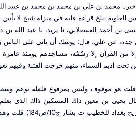
برنا محمد بن علي بن محمد بن محمد بن عبيد الله
يس العلوية ببلخ قراءة عليه في منزله شيخ لا بأس به
بن أحمد العسقلاني، نا يزيد، نا عبد الله بن د
جده، عن علي، قال: يوشك أن يأتي على الناس ز
، ولا من القرآن إلا رَسْمُه، مساجدهم يومئذ عامرة
تحت أديم السماء، منهم خرجت الفتنة وفيهم تعود
اً قلت هو موقوف وليس بمرفوع فلعله توهم وسعد
قال يحيى بن معين ذاك المسكين ذاك الذي يعلم
القرى هو ثقة وما أراه يكذب (تاريخ بغداد للخطيب ت بشار