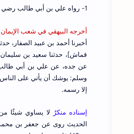
1- رواه علي بن أبي طالب رضي الله عنه عن الرسول
أخرجه البيهقي في شعب الإيمان (ج3/ص7
أخبرنا أحمد بن عبيد الصفار، ح
قماش]، حدثنا سعيد بن سليمان،
عن جده، عن علي بن أبي طالب، 
وسلم: يوشك أن يأتي على الناس زم
إلا رسمه.
إسناده منكرٌ
لا يساوي شيئًا من