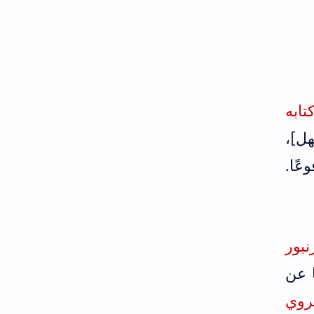
في كتابه
هل]،
عًا.
د بن زنبور
 عن
هروي