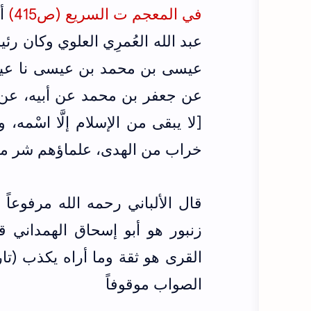
في المعجم ت السريع (ص415)
أخ
عبد الله العُمرِي العلوي وكان رئ
عيسى بن محمد بن عیسی نا عیسی 
عن جعفر بن محمد عن أبيه، عن 
[لا يبقى من الإسلام إلَّا اسْمه
خراب من الهدى، علماؤهم شر من 
قال الألباني رحمه الله مرفوع
زنبور هو أبو إسحاق الهمداني 
الصواب موقوفاً