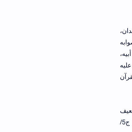
دان،
وابه
يه،
ليه
قرآن
عيف
الحديث روى عن جعفر بن محمد غير حديث منكر (الجرح والتعديل لابن أبي حاتم ج5/