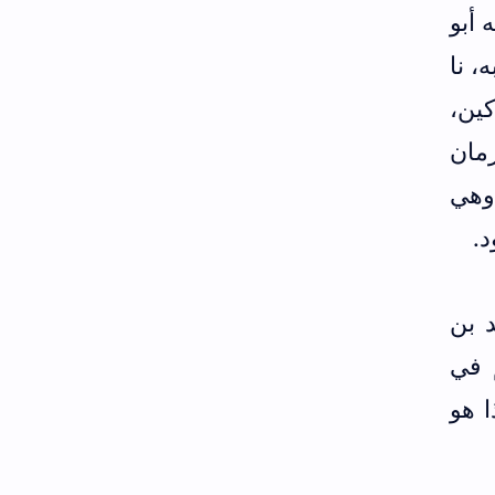
 أبو
، نا
كين،
مان
 وهي
.
 بن
 في
 ج10/ص184) قلت وهذا هو