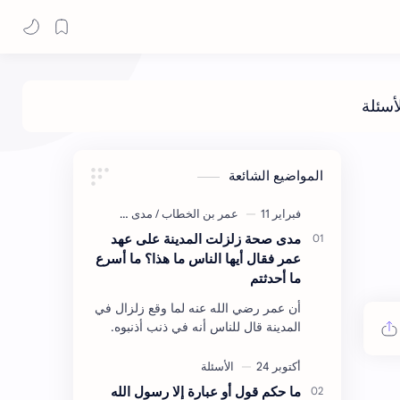
المواضيع الشائعة
مدى صحة زلزلت المدينة على عهد
عمر فقال أيها الناس ما هذا؟ ما أسرع
ما أحدثتم
أن عمر رضي الله عنه لما وقع زلزال في
المدينة قال للناس أنه في ذنب أذنبوه.
حكم الأثر: ليس هكذا اللفظ لكن في
معناه أخرجه ابن أبي الدنيا في العقوبات
(ص3…
ما حكم قول أو عبارة إلا رسول الله