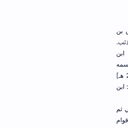
 بن
ذئب.
ابن
 لرجلٍ اسمه
إسحاق بن إبراهيم بن يحيى، أبو يعقوب النَّيْسَابوريُّ العَفْصيُّ. [الوفاة: 261 - 270 هـ]
 ابن
ي ثم
قوام