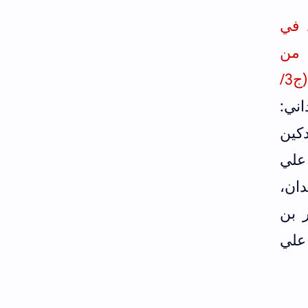
 في
ال (ج5/ص377) ومن طريقه البيهقي في شعب الإيمان (ج3/ص317) من
طريق عيسى بن سليمان القرشي وراق داود بن رشيد وأبو عمرو الداني في الفتن (ج3/
اني:
دكين
علي
ان،
 بن
علي