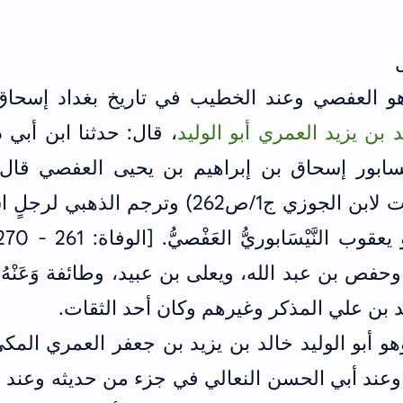
هو العفصي وعند الخطيب في تاريخ بغداد إسحاق
 بن يزيد العمري أبو الوليد
، قال: حدثنا ابن أبي 
يسابور إسحاق بن إبراهيم بن يحيى العفصي قال 
الجوزي متهم بالوضع (الموضوعات لابن الجوزي ج1/ص262) وترجم الذهبي
وحفص بن عبد الله، ويعلى بن عبيد، وطائفة وَعَنْهُ:
 بن علي المذكر وغيرهم وكان أحد الثقات.
هو أبو الوليد خالد بن يزيد بن جعفر العمري المك
م وعند أبي الحسن النعالي في جزء من حديثه وعند 