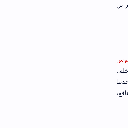
 بن
دوس
خلف
دثنا
افع،