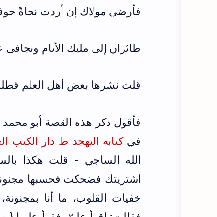
فأرضي مولاك إن أردت نجاةً جوف
طائران إلى مليك الأنام وتجافى عن
قلت نشرها بعض أهل العلم فطل
في
كتابه التهجد ط دار الكتب ال
الله الساجي - قلت هكذا بالس
اشتريتك ‏فضحكت فحسبها مجنونة،
خفيات القلوب، ما أنا بمجنونة،
فقالت: اقرأ عليّ، فقرأ عليها {