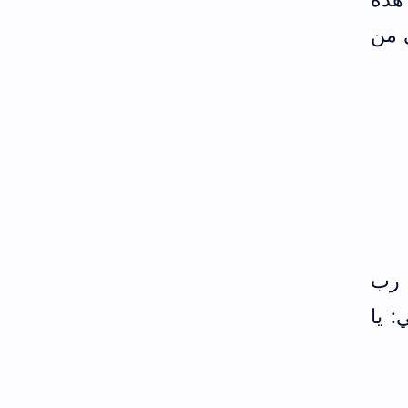
ي من
 رب
: يا