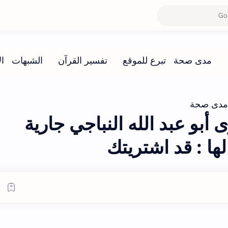
مدى صحة
بو عبد الله النباجي جارية
ها : قد اشتريتك