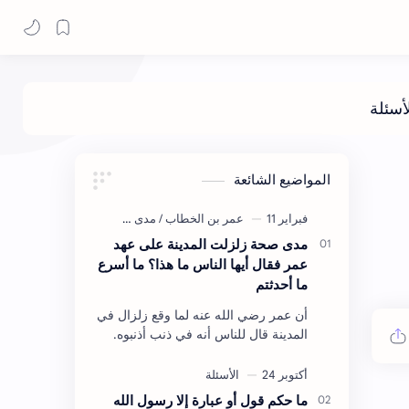
المواضيع الشائعة
مدى صحة زلزلت المدينة على عهد
عمر فقال أيها الناس ما هذا؟ ما أسرع
ما أحدثتم
أن عمر رضي الله عنه لما وقع زلزال في
المدينة قال للناس أنه في ذنب أذنبوه.
حكم الأثر: ليس هكذا اللفظ لكن في
معناه أخرجه ابن أبي الدنيا في العقوبات
(ص3…
ما حكم قول أو عبارة إلا رسول الله