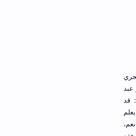
مد عبد الحق بن عبد الرحمن الإشبيلي المتوفى 581 هجري
عبد
 قد
يعلم
عم،
 هذه