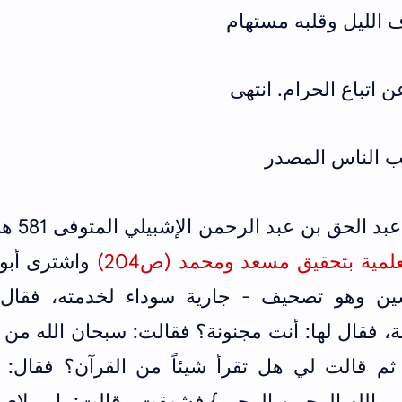
 الليل وقلبه مستهام
 اتباع الحرام. انتهى
ب الناس المصدر
فأقول ذكر هذه القصة أبو مح
علمية بتحقيق مسعد ومحمد (ص204)
واشترى أبو 
ين وهو تصحيف - جارية سوداء لخدمته، فقال:
 فقال لها: أنت مجنونة؟ فقالت: سبحان الله من 
 ثم قالت لي هل تقرأ شيئاً من القرآن؟ فقال: ن
بسم الله الرحمن الرحيم} فشهقت وقالت: يا مولاي