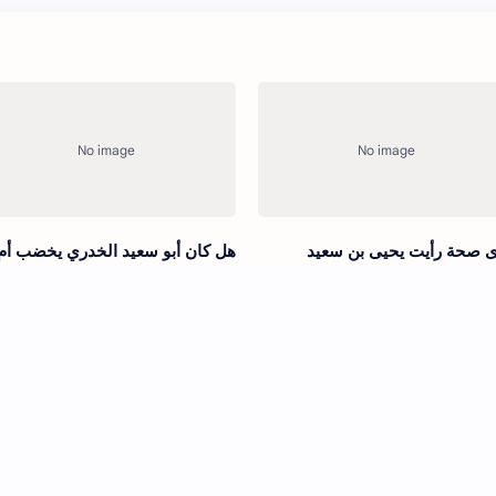
 صحة رأيت يحيى بن سعيد
هل كان أبو سعيد الخدري يخضب أم
طان يبكى وقال له شيخ من جيرانه
لا؟
 لا أصل