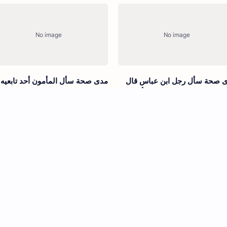
 صحة سأل رجل ابن عباس قال
مدى صحة سأل المأمون أحد تابعيه 
جر نفسي من هؤلاء القوم فأنسك
هو الإرجاء قال دين يحبه الملوك
م ألي أجر قال نعم
 صحة قال أبو حنيفة كنت أنظر
مدى صحة قال إبراهيم الحربي سأل
الكلام حتى بلغت فيه مبلغا يشار
أحمد بن حنبل ما تقول في مالك؟ ق
 فيه بالأصابع
حديث صحيح ورأي ضعيف