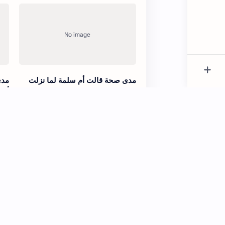
مدى صحة قالت أم سلمة لما نزلت
مدى
{يدنين عليهن من جلابيبهن} خرج نساء
أوا
الأنصار كأن على رءوسهن الغربان
معه
مدى صحة أن لون لباس المرأة يجب
مدى
أن لا يلفت النظر أو لا يكون زينة في
في 
نفسه وإلا فلا يجوز لبسه
إلي