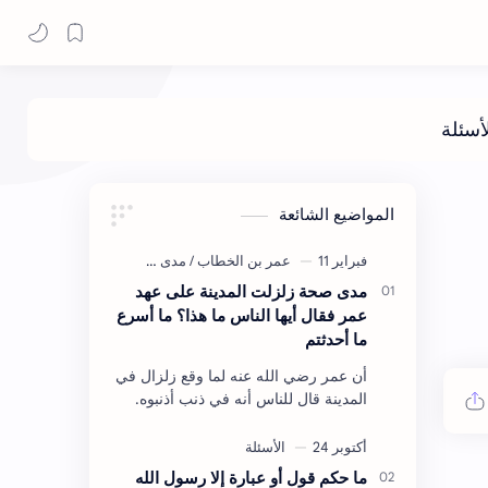
المواضيع الشائعة
مدى صحة زلزلت المدينة على عهد
عمر فقال أيها الناس ما هذا؟ ما أسرع
ما أحدثتم
أن عمر رضي الله عنه لما وقع زلزال في
المدينة قال للناس أنه في ذنب أذنبوه.
حكم الأثر: ليس هكذا اللفظ لكن في
معناه أخرجه ابن أبي الدنيا في العقوبات
(ص3…
ما حكم قول أو عبارة إلا رسول الله