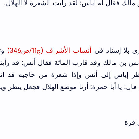
لك فقال له أياس: لقد رأيت الشعرة لا الهلال.
أنساب الأشراف (ج11/ص346)
وت
س بن مالك وقد قارب المائة فقال أنس: قد رأيته
ظر إياس إلى أنس وإذا شعرة من حاجبه قد انث
ال: يا أبا حمزة: أرنا موضع الهلال فجعل ينظر وي
 قرة