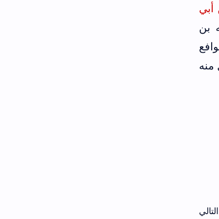
يحيى بن أبي
 بن
وافع
 منه