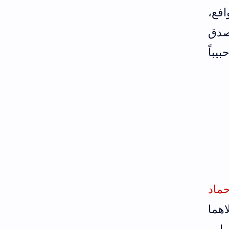
فع،
بصدق
يباً
ماد
هما