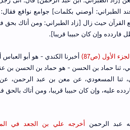
 [زاد الطبراني: ابن عبد الرحمن] قال: أتى رجل
 الطبراني: أوصني بكلمات] جوامع نوافع فقال: ت
ع القرآن حيث زال [زاد الطبراني: ومن أتاك بحق ف
ل فاردده وإن كان حبيبا قريبا].
جزء الأول (ص87)
أخبرنا الكندي - هو أبو العباس 
طي، ثنا حماد بن الحسن - هو حماد ‌بن ‌الحسن بن ع
لسي، ثنا المسعودي، عن معن بن عبد الرحمن، عن 
دده عليه، وإن كان حبيبا قريبا، ومن أتاك بالحق فا
ه عبد الرحمن
أخرجه علي بن الجعد في الم