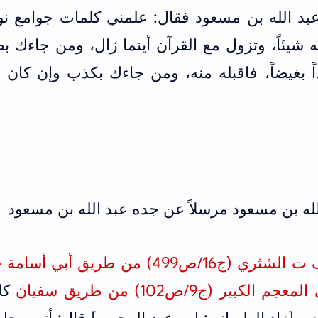
بد الله بن مسعود فقال: علمني كلمات جوامع نوا
به شيئاً، وتزول مع القرآن أينما زال، ومن جاءك 
ً بغيضاً، فاقبله منه، ومن جاءك بكذب وإن كان حب
شثري (ج16/ص499)
من طريق أبي أسامة ح
 (ج9/ص102) من طريق سفيان
كلا