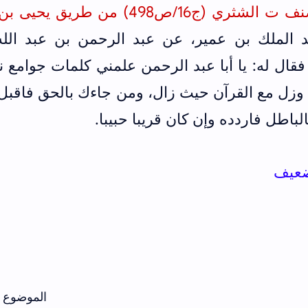
ابن أبي شيبة في المصنف ت الشثري (ج16/ص498) من طريق 
الملك بن عمير، عن عبد الرحمن بن عبد الله
فقال له: يا أبا عبد الرحمن علمني كلمات جوامع ن
ا، وزل مع القرآن حيث زال، ومن جاءك بالحق فاقبل
لباطل فاردده وإن كان قريبا حبيبا.
ضعيف