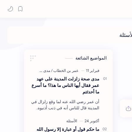
المواضيع الشائعة
مدى صحة زلزلت المدينة على عهد
عمر فقال أيها الناس ما هذا؟ ما أسرع
ما أحدثتم
أن عمر رضي الله عنه لما وقع زلزال في
المدينة قال للناس أنه في ذنب أذنبوه.
حكم الأثر: ليس هكذا اللفظ لكن في
معناه أخرجه ابن أبي الدنيا في العقوبات
(ص3…
ما حكم قول أو عبارة إلا رسول الله