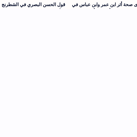
 صحة أثر ابن عمر وابن عباس في
قول الحسن البصري في الشطرنج
ن تبدوا ما في أنفسكم أو تخفوه
بالأسانيد وبيان صحيحها من ضعيفها
سبكم به الله}
 صحة قال ابن مسعود العرش
مدى صحة قال عمر بن عبد العزيز ه
 الماء والله فوق العرش وهو يعلم
آثار رحمته فيها شدائد ما ترى فكيف
نتم عليه
بآثار سخطه وغضبه
الانضمام إلى المحادثة (1)