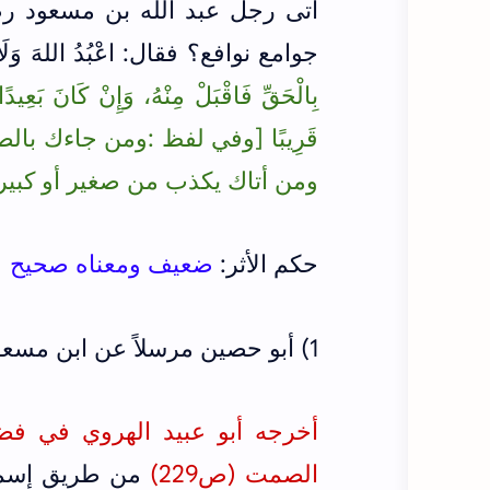
أتى رجل عبد الله بن مسعود رض
جوامع نوافع؟ فقال: اعْبُدُ اللهَ وَلَا تُش
بِالْحَقِّ فَاقْبَلْ مِنْهُ، وَإِنْ كَانَ بَعِيدً
قَرِيبًا [وفي لفظ :ومن جاءك بالص
ومن أتاك يكذب من صغير أو كبير، و
حكم الأثر:
ضعيف ومعناه صحيح
1) أبو حصين مرسلاً عن ابن مسعود
أخرجه أبو عبيد الهروي في فضائل
الصمت (ص229)
من طريق إسماع