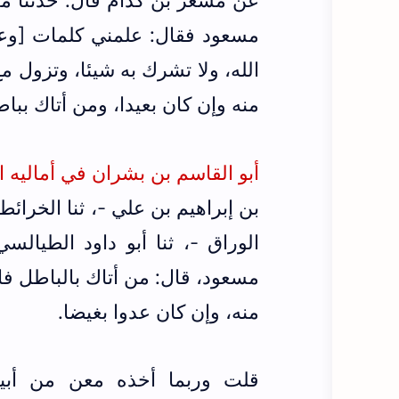
عن مسعر بن كدام قال: حدثنا معن
مسعود فقال: علمني كلمات [وعند
الله، ولا تشرك به شيئا، وتزول م
منه وإن كان بعيدا، ومن أتاك بباط
أبو القاسم بن بشران في أماليه ال
بن إبراهيم بن علي -، ثنا الخرائ
الوراق -، ثنا أبو داود الطيا
مسعود، قال: من أتاك بالباطل فار
منه، وإن كان عدوا بغيضا.
قلت وربما أخذه معن من أبي