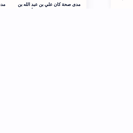
مدى صحة كان علي بن عبد الله بن
مدى
عباس يصلي كل يوم وليلة ألف ركعة
{وإ
يحا
مدى صحة قال البخاري من زعم أني
مدى
قلت: لفظي بالقرآن مخلوق ‌فهو ‌كذاب
على
ما أ