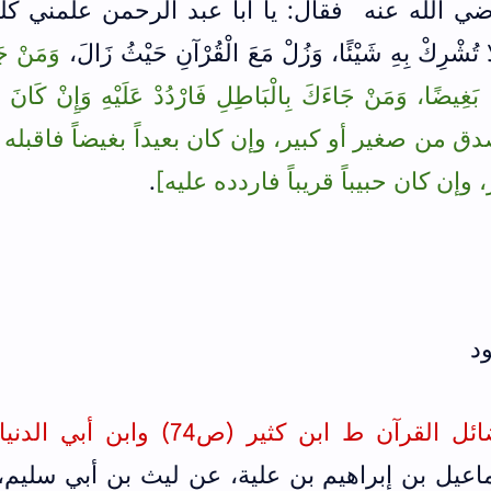
ي الله عنه فقال: يا أبا عبد الرحمن علمني كل
ْرِكْ بِهِ شَيْئًا، وَزُلْ مَعَ الْقُرْآنِ حَيْثُ زَالَ،
وَمَنْ جَ
ا بَغِيضًا، وَمَنْ جَاءَكَ بِالْبَاطِلِ فَارْدُدْ عَلَيْهِ وَإِنْ كَانَ حَ
دق من صغير أو كبير، وإن كان بعيداً بغيضاً فاقبله 
إن كان حبيباً قريباً فاردده عليه]
.
 القرآن ط ابن كثير (ص74) و
ابن أبي الدني
يل بن إبراهيم بن علية، عن ليث بن أبي سليم،