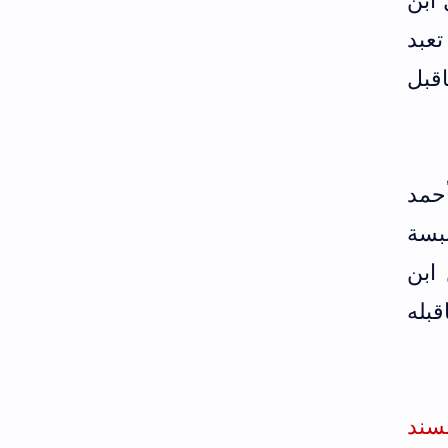
 ابن
عبد
اقبل
أحمد
نبسة
ابن
قبله
سند