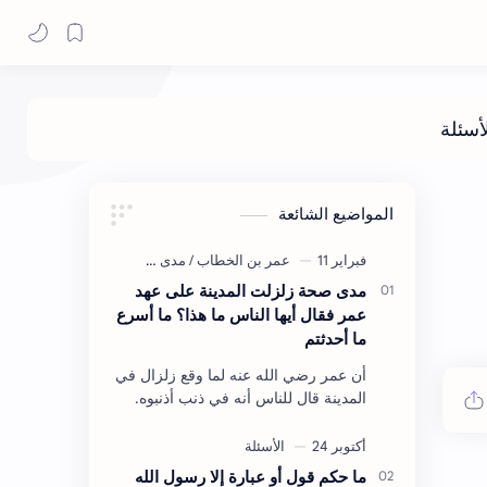
المواضيع الشائعة
مدى صحة زلزلت المدينة على عهد
عمر فقال أيها الناس ما هذا؟ ما أسرع
ما أحدثتم
أن عمر رضي الله عنه لما وقع زلزال في
المدينة قال للناس أنه في ذنب أذنبوه.
حكم الأثر: ليس هكذا اللفظ لكن في
معناه أخرجه ابن أبي الدنيا في العقوبات
(ص3…
ما حكم قول أو عبارة إلا رسول الله