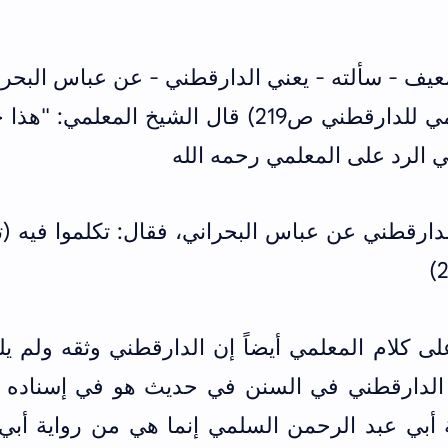
عيف - سألته - يعني الدارقطني - عن عباس البحر
فقال: ثقة مأمون (سؤالات السلمي للدارقطني ص219) قال الشيخ المعلمي:
 الرد على المعلمي رحمه الله
ارقطني عن عباس البحراني، فقال: تكلموا فيه (ت
ى كلام المعلمي أيضاً إن الدارقطني وثقه ولم ي
ل الدارقطني في السنن في حديث هو في إسناده "
أبي عبد الرحمن السلمي إنما هي من رواية أبي 