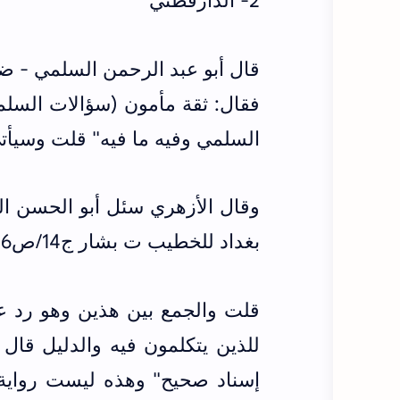
2- الدارقطني
قال أبو عبد الرحمن السلمي - ض
السلمي وفيه ما فيه" قلت وسيأتي
وقال الأزهري سئل أبو الحسن الد
بغداد للخطيب ت بشار ج14/ص26)
قلت والجمع بين هذين وهو رد عل
للذين يتكلمون فيه والدليل قا
إسناد صحيح" وهذه ليست رواية 