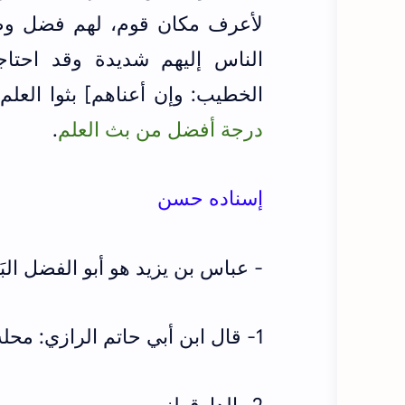
لأعرف مكان قوم، لهم فضل وصد
الناس إليهم شديدة وقد احتاج
الخطيب: وإن أعناهم] بثوا العل
درجة أفضل من بث العلم
.
إسناده حسن
- عباس بن يزيد هو أبو الفضل البَحْران
1- قال ابن أبي حاتم الرازي: محله عندنا الصدق (الجرح والتعديل ج6/ص217)