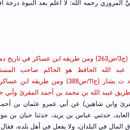
لِيُّ المروزي رحمه الله: لا أعلم بعد النبوة درجة 
26)
ومن طريقه
ابن عساكر في تاريخ د
عبد الله الحافظ هو الحاكم صاحب المست
وأخرجه الخطيب في تاريخ بغداد ت بشار (ج11/ص388) ومن طريقه اب
شق (ج32/ص455) من طريق عبيد الله بن محمد بن أحمد المقرئ وأب
لمقرئ وابن شاهين) عن أبي عمرو عثمان بن أحمد
عابد، حدثني عباس بن يزيد، حدثنا حبان بن مو
 المال في البلدان، ولا يفعل في أهل بلده، فقال: