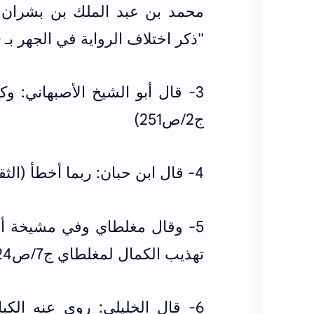
"ذكر اختلاف الرواية في الجهر ب
3- قال أبو الشيخ الأصبهاني: 
ج2/ص251)
4- قال ابن حبان: ربما أخطأ (الثقات لابن حبان ج8/ص512)
5- وقال مغلطاي وفي مشيخة أبي
تهذيب الكمال لمغلطاي ج7/ص224)
6- قال الخليلي: روى عنه الك