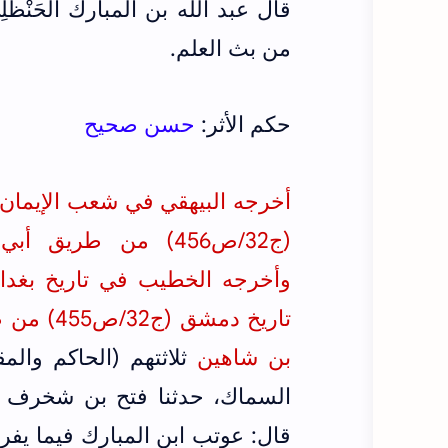
قال عبد الله بن المبارك الحَنْظَ
من بث العلم.
حكم الأثر:
حسن صحيح
أخرجه البيهقي في شعب الإيمان (ج3/ص3
(ج32/ص456)
من طريق أبي 
تاريخ دم
بن شاهين
ثلاثتهم (الحاكم وا
السماك، حدثنا فتح بن شخرف ال
قال: عوتب ابن المبارك فيما يفرق