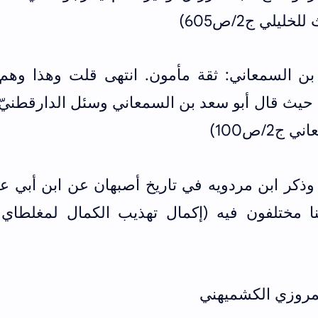
يلي ج2/ص605)
بن السمعاني: ثقة مأمون. انتهى قلت وهذا وهم
 حيث قال أبو سعد بن السمعاني وسئل الدارقطنيّ
2/ص100)
 وذكر ابن مردويه في تاريخ أصبهان عن ابن أبي 
لمروزي الكشميهني