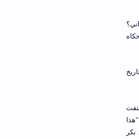
اني؟
 "هذا حكاه
اريخ
لتفت
هذا
بكر