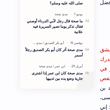
أفضل
صلى الله عليه وسلم؟
ما صحة قال رجل لأبي الدرداء أوصني
فقال تذكر يوما تصير السريرة فيه
علانية
مشق
مدى صحة أثر كان أبو بكر الصديق رجلاً
أسمر
درك
ن عساكر في
مدى صحة كان ابن عمر إذا اشترى
ي حفص
جارية وضع يده بين ثدييها
 بن
سى،
 إني