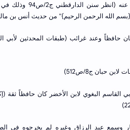
محمد بن عبد الملك بن بشران عنه (انظر سنن الدارقطن
ـ {بسم الله الرحمن الرحيم}" من حديث أنس بن مال
وكان حافظاً وعند غرائب (طبقات المحدثين لأبي ا
 القاسم البغوي لابن الأخضر كان حافظاً ثقة (إ
بار وسمع عبد الرزاق وغيره لم يخرجوه في الص