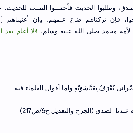
ق، وطلبوا الحديث فأحسنوا الطلب للحديث، ح
وا، فإن تركناهم ضاع علمهم، وإن أغنيناهم [و
م لأمة محمد صلى الله عليه وسلم،
فلا أعلم بعد ال
ي يُعْرَفُ بِعَبَّاسَوَيْهِ وأما أقوال العلماء فيه