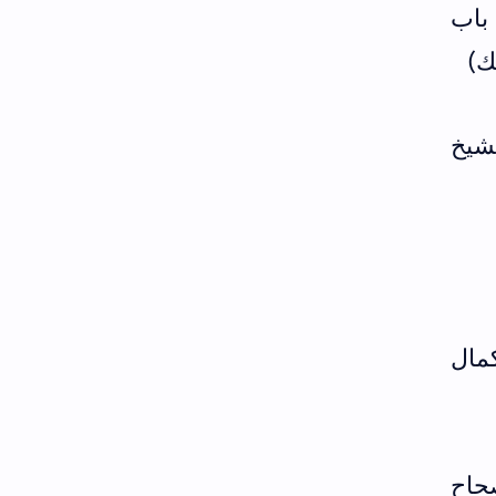
ي ج2/ص94 وذلك في باب
ك)
لشيخ
كمال
حاح