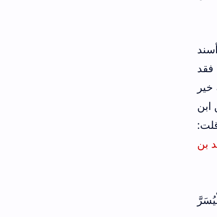
سند
فقد
 خير
ابن
لت:
 بن
َرَّ