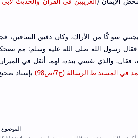
محض الإيمان (
الغريبين في القرآن والحديث لأبي 
جتني سواكًا من الأراك، وكان دقيق الساقين، فج
 فقال رسول الله صلى الله عليه وسلم: مم تضحك
يه، فقال: والذي نفسي بيده، لهما أثقل في الميزا
 في المسند ط الرسالة (ج7/ص98)
بإسناد صحيح