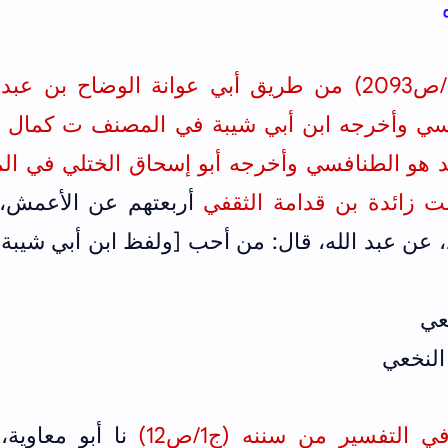
أخرجه الدارمي في السنن (ج4/ص2093) من طريق أبي عوانة الوضاح بن ع
سي
يد هو الطنافسي وأخرجه أبو إسحاق الختلي في ال
أربعتهم عن الأعمش،
، عن عبد الله، قال: من أحب [ولفظ ابن أبي شيبة
خعي
 النخعي
لتفسير من سننه (ج1/ص12)
نا أبو معاوية،