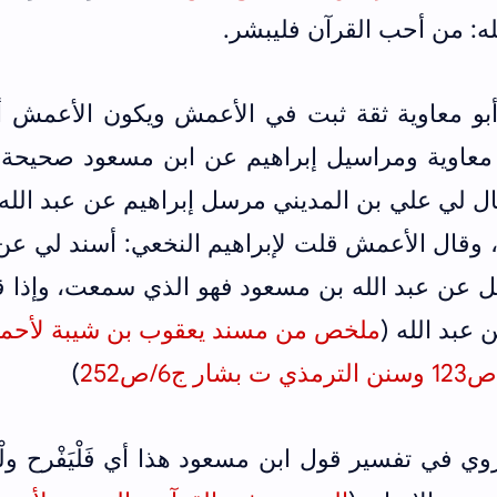
له: من أحب القرآن فليبشر.
بو معاوية ثقة ثبت في الأعمش ويكون الأعمش أ
 معاوية ومراسيل إبراهيم عن ابن مسعود صحيحة
ل لي علي بن المديني مرسل إبراهيم عن عبد الله
وقال الأعمش قلت لإبراهيم النخعي: أسند لي عن 
ل عن عبد الله بن مسعود فهو الذي سمعت، وإذا ق
 عبد الله (
ملخص من مسند يعقوب بن شيبة لأحمد
/ص252
)
 في تفسير قول ابن مسعود هذا أي فَلْيَفْرح ولْيُس