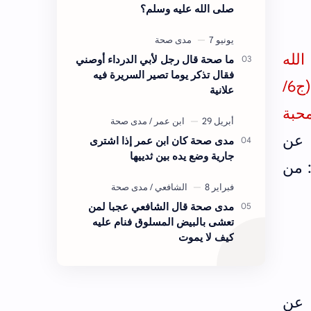
صلى الله عليه وسلم؟
بد الله
ما صحة قال رجل لأبي الدرداء أوصني
فقال تذكر يوما تصير السريرة فيه
وأخرجه ابن أبي شيبة في المصنف ت كمال (ج6/
علانية
محبة
 عن
مدى صحة كان ابن عمر إذا اشترى
جارية وضع يده بين ثدييها
: من
مدى صحة قال الشافعي عجبا لمن
تعشى بالبيض المسلوق فنام عليه
كيف لا يموت
 عن