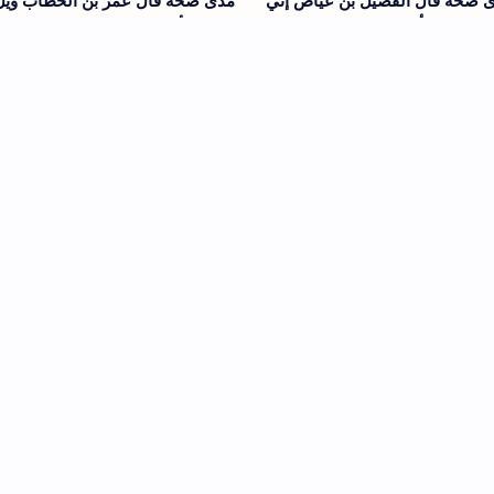
 صحة قال الفضيل بن عياض إني
مدى صحة قال عمر بن الخطاب ويل
صي الله فأعرف ذلك في خلق
لديان الأرض من ديان السماء
تي وجاريتي
 صحة حديث لو كنت آمراً أحداً أن
تعلموا الفتوى من مالك بن أنس فإنه
د لأحد لأمرت المرأة أن تسجد
كان يكثر من قول لا أدري
جها
إرسال تعليق