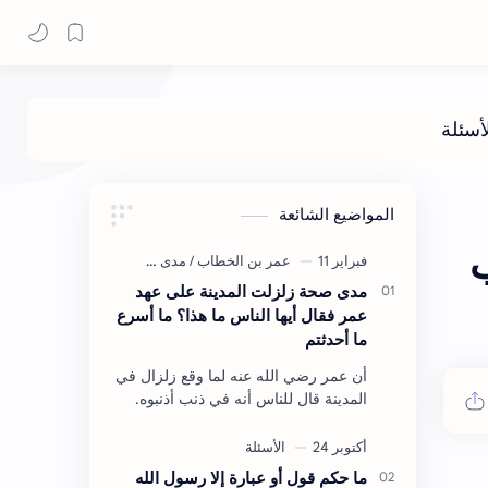
المواضيع الشائعة
مدى صحة زلزلت المدينة على عهد
عمر فقال أيها الناس ما هذا؟ ما أسرع
ما أحدثتم
أن عمر رضي الله عنه لما وقع زلزال في
المدينة قال للناس أنه في ذنب أذنبوه.
حكم الأثر: ليس هكذا اللفظ لكن في
معناه أخرجه ابن أبي الدنيا في العقوبات
(ص3…
ما حكم قول أو عبارة إلا رسول الله