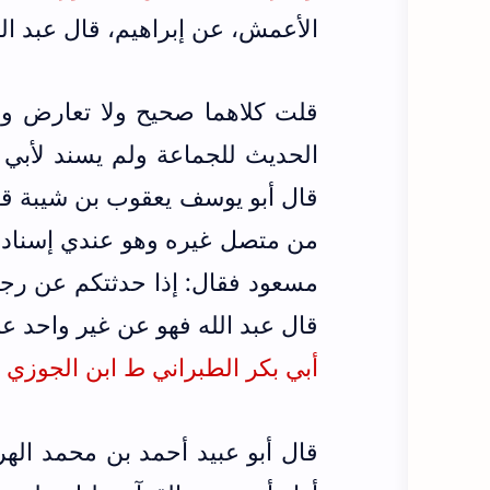
الأعمش، عن إبراهيم، قال عبد ال
قلت كلاهما صحيح ولا تعارض وأ
الحديث للجماعة ولم يسند لأبي
قال أبو يوسف يعقوب بن شيبة قا
من متصل غيره وهو عندي إسناد، 
مسعود فقال: إذا حدثتكم عن رج
قال عبد الله فهو عن غير واحد عن
أبي بكر الطبراني ط ابن الجوزي ص123 وسنن الترمذي ت بشار ج6
قال أبو عبيد أحمد بن محمد الهروي