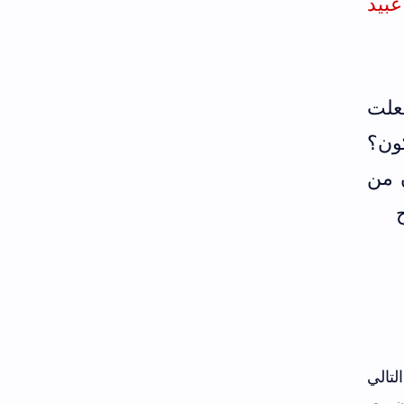
عبيد
علت
ون؟
ن من