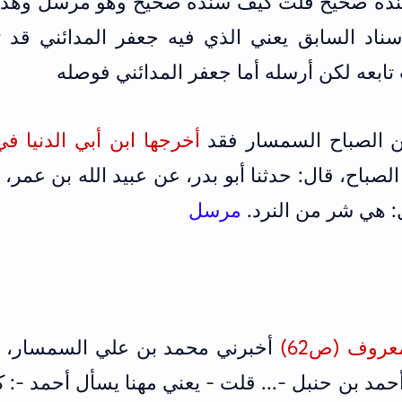
نده صحيح قلت كيف سنده صحيح وهو مرسل وهذا
ناد السابق يعني الذي فيه جعفر المدائني قد تا
بعه لكن أرسله أما جعفر المدائني فوصله
بن الصباح السمسار فقد
أخرجها ابن أبي الدنيا ف
صباح، قال: حدثنا أبو بدر، عن عبيد الله بن عمر، 
 هي شر من النرد.
مرسل
معروف (ص62)
أخبرني محمد بن علي السمسار، ق
 أحمد بن حنبل -... قلت - يعني مهنا يسأل أحمد -: 