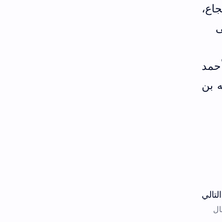
جاع،
ى
أحمد
ه بن