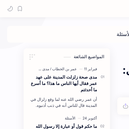
المواضيع الشائعة
:
مدى صحة زلزلت المدينة على عهد
عمر فقال أيها الناس ما هذا؟ ما أسرع
ما أحدثتم
أن عمر رضي الله عنه لما وقع زلزال في
المدينة قال للناس أنه في ذنب أذنبوه.
حكم الأثر: ليس هكذا اللفظ لكن في
معناه أخرجه ابن أبي الدنيا في العقوبات
(ص3…
ما حكم قول أو عبارة إلا رسول الله