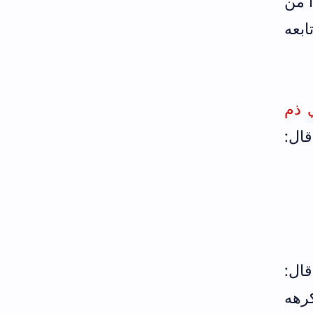
 من
بعه
ي ذم
قال:
ال:
كرهه