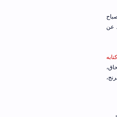
باح
 عن
تابه
اق،
نج،