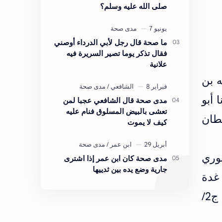
صلى الله عليه وسلم؟
ما صحة قال رجل لأبي الدرداء أوصني
فقال تذكر يوما تصير السريرة فيه
علانية
ه بن
 أبو
مدى صحة قال الشافعي عجبا لمن
تعشى بالبيض المسلوق فنام عليه
قطان
كيف لا يموت
وري
مدى صحة كان ابن عمر إذا اشترى
جارية وضع يده بين ثدييها
غدة
ج2/ص475) وقال ابن أبي حاتم الرازي صدوق (الجرح والتعديل لابن أبي حاتم ج2/