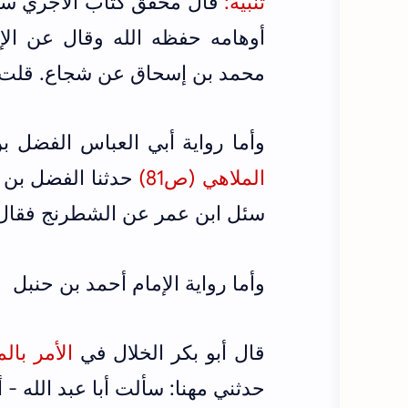
تنبيه:
قال محقق كتاب الآجري س
أوهامه حفظه الله وقال عن الإس
محمد بن إسحاق عن شجاع. قلت تا
وأما رواية أبي العباس الفضل 
الملاهي (ص81)
حدثنا الفضل بن ال
سئل ابن عمر عن الشطرنج فقال:
وأما رواية الإمام أحمد بن حنبل
قال أبو بكر الخلال في
الأمر بال
حدثني مهنا: سألت أبا عبد الله -