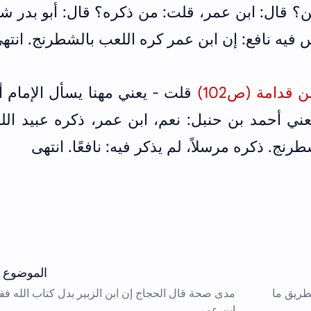
؟ قال: ابن عمر، قلت: من ذكره؟ قال: أبو بدر ش
 فيه نافع: إن ابن عمر كره اللعب بالشطرنج. انته
قدامة (ص102)
قلت - يعني مهنا يسأل الإمام 
ني أحمد بن حنبل: نعم، ابن عمر، ذكره عبيد الل
نج. ذكره مرسلاً، لم يذكر فيه: نافعًا. انتهى