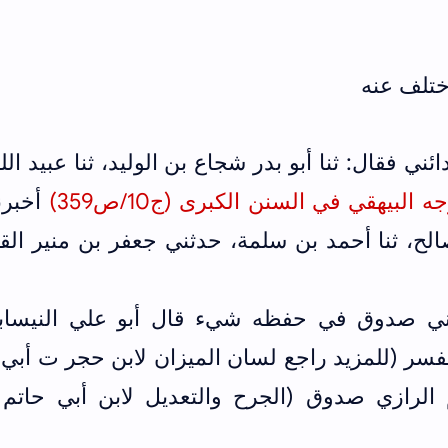
ختلف عنه
ني فقال: ثنا أبو بدر شجاع بن الوليد، ثنا عبيد الل
ه البيهقي في السنن الكبرى (ج10/ص359)
أخبرنا
الح، ثنا أحمد بن سلمة، حدثني جعفر بن منير ال
ئني صدوق في حفظه شيء قال أبو علي النيساب
سر (للمزيد راجع لسان الميزان لابن حجر ت أبي 