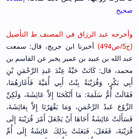
صحيح
وأخرجه عبد الرزاق في المصنف ط التأصيل
(ج5/ص494)
أخبرنا ابن جريج، قال: سمعت
عبد الله بن عبيد بن عمير يخبر عن القاسم بن
محمد، قال: كَانَتْ حَيَّةُ عِنْدَ عَبدِ الرَّحْمَنِ بْنِ
أَبِي بَكْرٍ، وَقُرَيْبَةُ بِنْتُ أَبِي أُمَيَّةَ فَأَغَارَهُمَا،
فَقَالَتْ أُمُّ سَلَمَةَ: مَا أَنْكَحَنَا إِلاَّ عَائِشَةَ، وَلَكِنَّ
الزَّوْجَ عَبدُ الرَّحْمَنِ، وَمَا يَقْهَرُنَا إِلاَّ بِعَائِشَةَ،
فَسَأَلَتْ عَائِشَةُ أَخَاهَا أَنْ يَجْعَلَ أَمْرَ قُرَيْبَةَ إِلَى
قُرَيْبَةَ، فَفَعَلَ، فَبَعَثَتْ بِذَلِكَ عَائِشَةُ إِلَى أُمِّ