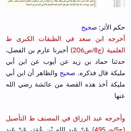
حكم الأثر:
صحيح
أخرجه ابن سعد في الطبقات الكبرى ط
العلمية (ج8/ص206)
أخبرنا عارم بن الفضل،
حدثنا حماد بن زيد عن أيوب عن ابن أبي
مليكة قال فذكره.
صحيح
والظاهر أن ابن أبي
مليكة أخذ هذه القصة من عائشة رضي الله
عنها
وأخرجه عبد الرزاق في المصنف ط التأصيل
(ج5/ص495)
عَنْ عَبدِ اللهِ بْنِ عُمَرَ، عَنْ عَبدِ