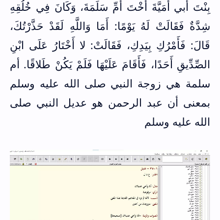
بِنْتَ أبي أُمَيَّةَ أُخْتَ أُمِّ سَلَمَةَ، وَكَانَ فِي خُلُقِهِ
شِدَّةٌ فَقَالَتْ لَهُ يَوْمًا: أَمَا وَاللَّهِ لَقَدْ حَذَّرْتُكَ،
قَالَ: فَأَمْرُكِ بِيَدِكِ، فَقَالَتْ: لا أَخْتَارُ عَلَى ابْنِ
الصِّدِّيقِ أَحَدًا، فَأَقَامَ عَلَيْهَا فَلَمْ يَكُنْ طَلاقًا. أم
سلمة هي زوجة النبي صلى الله عليه وسلم
بمعنى أن عبد الرحمن هو عديل النبي صلى
الله عليه وسلم