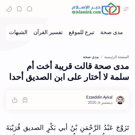
مدى صحة
الصفحة الرئيسية
مدى صحة قالت قريبة أخت أم
سلمة لا أختار على ابن الصديق أحدا
تَزَوَّجَ عَبْدُ الرَّحْمَنِ بْنُ أبي بَكْرٍ الصديق قُرَيْبَةَ