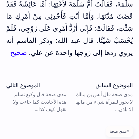
سَلَمَةَ، فَقَالَتْ أُمُّ سَلَمَةَ لأُخْتِهَا: أَمَّا عَائِشَةُ فَقَدْ
قَضَتْ مُدَّتَهَا، وَأَمَّا أَنْتِ فَأَحْدِثِي مِنْ أَمْرِكِ مَا
شِئْتِ، فَقَالَتْ: فَإِنِّي أَرُدُّ أَمْرِي عَلَى زَوْجِي، فَلَمْ
يُحْسَبْ شَيْئًا. قال عبد الله: وذكر القاسم أنه
يروي ردها إلى زوجها واحدة عن علي.
صحيح
#مدى صحة