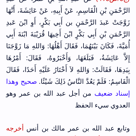
الرَّحْمَنِ بْنِ الْقَاسِمِ، عَنْ أَبِيهِ، عَنْ عَائِشَةَ، أَنَّهَا
زَوَّجَتْ عَبدَ الرَّحْمَنِ بن أَبِي بَكْرٍ، أَوِ ابْنَ عَبدِ
الرَّحْمَنِ بْنِ أَبِي بَكْرٍ ابْنَ أَخِيهَا قُرَيْبَةَ ابْنَةَ أَبِي
أُمَيَّةَ، فَكَانَ بَيْنَهُمَا، فَقَالَ أَهْلُهَا: وَاللهِ مَا زَوَّجَنَا
إِلاَّ عَائِشَةُ، فَبَلَغَهَا، وَأَخْبَرُوهُ، فَقَالَ: أَمْرُهَا
بِيَدِهَا، فَقَالَتْ: وَاللهِ لاَ أَخْتَارُ عَلَيْهِ أَحَدًا، فَقَالَ
الْقَاسِمُ: فَلَمْ يَعُدَّ النَّاسُ ذَلِكَ شَيْئًا.
صحيح وهذا
إسناد ضعيف
من أجل عبد الله بن عمر وهو
العدوي سيء الحفظ
وتابع عبد الله بن عمر مالك بن أنس
أخرجه