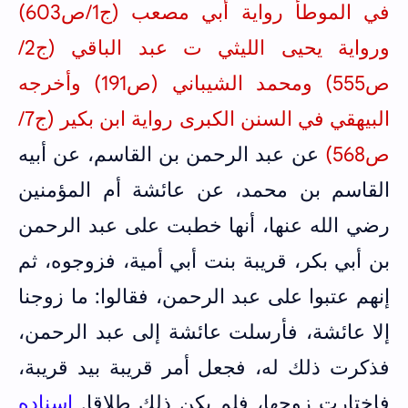
في الموطأ رواية أبي مصعب (ج1/ص603)
ورواية يحيى الليثي ت عبد الباقي (ج2/
ص555) ومحمد الشيباني (ص191) وأخرجه
البيهقي في السنن الكبرى رواية ابن بكير (ج7/
ص568)
عن عبد الرحمن بن القاسم، عن أبيه
القاسم بن محمد، عن عائشة أم المؤمنين
رضي الله عنها، أنها خطبت على عبد الرحمن
بن أبي بكر، قريبة بنت أبي أمية، فزوجوه، ثم
إنهم عتبوا على عبد الرحمن، فقالوا: ما زوجنا
إلا عائشة، فأرسلت عائشة إلى عبد الرحمن،
فذكرت ذلك له، فجعل أمر قريبة بيد قريبة،
فاختارت زوجها، فلم يكن ذلك طلاقا.
إسناده