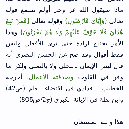
ماذا سيقول الله عز وجل أولم تسمع قوله
تعالى
{وَإِيَّايَ فَارْهَبُونِ}
وقوله تعالى
{فَمَنْ تَبِعَ
هُدَايَ فَلَا خَوْفٌ عَلَيْهِمْ وَلَا هُمْ يَحْزَنُونَ}
وهذا
الأمر يحتاج إرادة حتى ترى الأفعال وليس
فقط أقوال وقد صح عن الحسن البصري أنه
قال ليس الإيمان بالتحلي ولا بالتمني ولكن ما
وقر في القلوب
وصدقته الأعمال
. أخرجه
الخطيب البغدادي في اقتضاء العلم (ص42)
وابن بطة في الإبانة الكبرى (ج2/ص805)
هذا والله المستعان