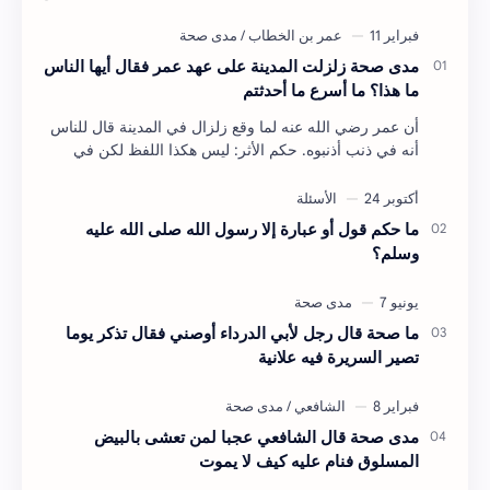
مدى صحة زلزلت المدينة على عهد عمر فقال أيها الناس
ما هذا؟ ما أسرع ما أحدثتم
أن عمر رضي الله عنه لما وقع زلزال في المدينة قال للناس
أنه في ذنب أذنبوه. حكم الأثر: ليس هكذا اللفظ لكن في
معناه أخرجه ابن أبي الدنيا في العقوبات (ص3…
ما حكم قول أو عبارة إلا رسول الله صلى الله عليه
وسلم؟
ما صحة قال رجل لأبي الدرداء أوصني فقال تذكر يوما
تصير السريرة فيه علانية
مدى صحة قال الشافعي عجبا لمن تعشى بالبيض
المسلوق فنام عليه كيف لا يموت