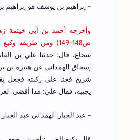
- إبراهيم بن يوسف هو إبراهيم 
ص148-149) ومن طريقه
وكيع ا
شجاع، قال: حدثنا علي بن القاس
إسحاق الهمداني عن هبيرة بن يري
شريح فجثا على ركبته فجعل يق
يجيبه، فقال علي: هذا أقضى العر
- ‌عبد الجبار الهمداني عبد ‌الجبار ‌
قال وكيع الضبي:
أخبرني جعفر بن