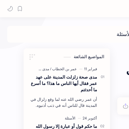
المواضيع الشائعة
مدى صحة زلزلت المدينة على عهد
عمر فقال أيها الناس ما هذا؟ ما أسرع
ما أحدثتم
أن عمر رضي الله عنه لما وقع زلزال في
المدينة قال للناس أنه في ذنب أذنبوه.
حكم الأثر: ليس هكذا اللفظ لكن في
معناه أخرجه ابن أبي الدنيا في العقوبات
(ص3…
ما حكم قول أو عبارة إلا رسول الله