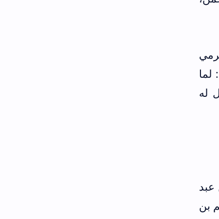
رمي
 لما
 له
 عبد
م بن