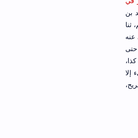
بن عساكر في
 بن
 ثنا
 عنه
 حتى
كذا،
 إلا
ريح،