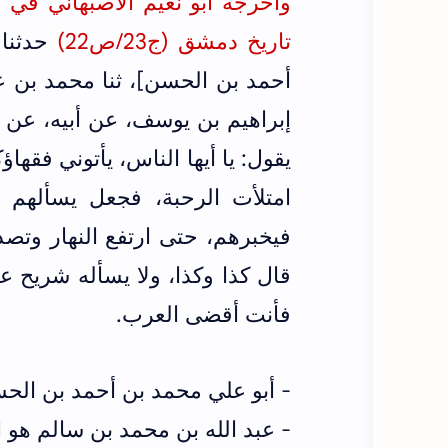
تاريخ دمشق (ج23/ص22)
حدثنا 
أحمد بن الحسن]، ثنا محمد بن عث
إبراهيم بن يوسف، عن أبيه، عن أ
يقول: يا أيها الناس، يأتوني فقها
امتلأت الرحبة، فجعل يسألهم ما
فيخبرهم، حتى ارتفع النهار وتص
قال كذا وكذا، ولا يسأله شريح ع
فأنت أقضى العرب.
- أبو علي محمد بن أحمد بن ال
- عبد الله بن محمد بن سالم هو 