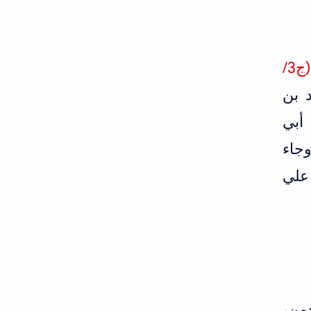
وأخرجه أحمد بن أبي خيثمة زهير في التاريخ الكبير السفر الثالث ط الفاروق (ج3/
د بن
 أبي
وجاء
علي
من،