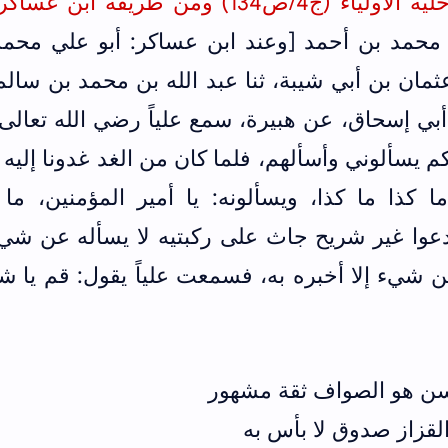
وأخرجه أبو نعيم الأصبهاني في حلية الأولياء (ج4/ص134) ومن طريقه ا
محمد بن أحمد [وعند ابن عساكر: أبو علي محمد
مان بن أبي شيبة، ثنا عبد الله بن محمد بن سالم،
بي إسحاق، عن هبيرة، سمع علياً رضي الله تعالى
ؤكم يسألوني وأسألهم، فلما كان من الغد غدونا إليه
 كذا ما كذا، ويسألونه: يا أمير المؤمنين، ما 
دعوا غير شريح جاث على ركبتيه لا يسأله عن شيء
ن شيء إلا أخبره به، فسمعت علياً يقول: قم يا ش
حسن هو الصواف ثقة مشهور
القزاز صدوق لا بأس به