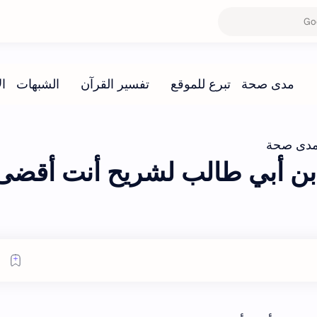
دى صحة
ن أبي طالب لشريح أنت أقضى