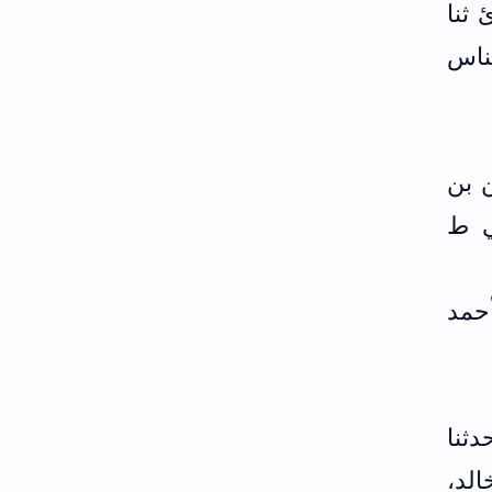
 ثنا
لناس
 بن
ي ط
أحمد
دثنا
الد،