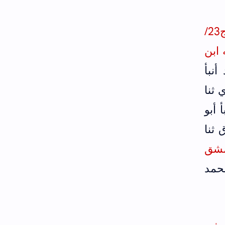
وأخرجه الخطيب في الفقيه والمتفقه (ج1/ص432) وابن عساكر في تاريخ دمشق (ج23/
ابن
أنبأ
 ثنا
 أبو
 ثنا
مشق
محمد