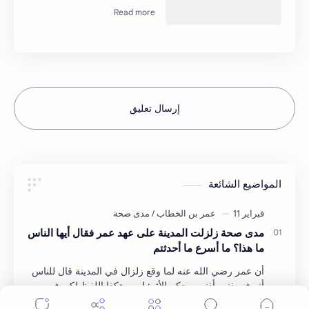
إرسال تعليق
المواضيع الشائعة
مدى صحة زلزلت المدينة على عهد عمر فقال أيها الناس
ما هذا؟ ما أسرع ما أحدثتم
أن عمر رضي الله عنه لما وقع زلزال في المدينة قال للناس
أنه في ذنب أذنبوه. حكم الأثر: ليس هكذا اللفظ لكن في
معناه أخرجه ابن أبي الدنيا في العقوبات (ص3…