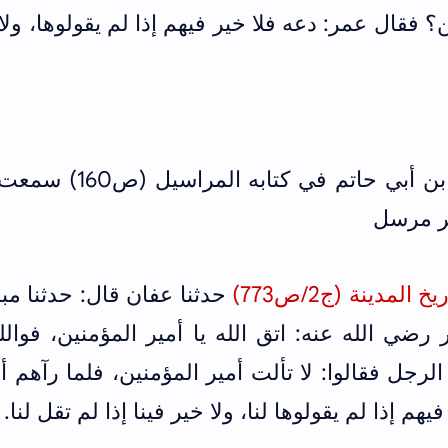
؟ فقال عمر: دعه فلا خير فيهم إذا لم يقولوها، ولا
- الشعبي عن عمر مرسل قال ابن أبي حاتم في كتابه 
مر مرسل
مدينة (ج2/ص773)
حدثنا عفان قال: حدثنا مب
ي الله عنه: اتق الله يا أمير المؤمنين، فوالل
لرجل فقالوا: لا تألت أمير المؤمنين، فلما رآهم أق
م إذا لم يقولوها لنا، ولا خير فينا إذا لم تقل لنا.