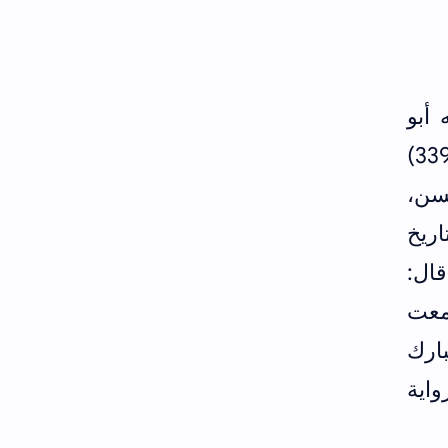
أبو
زرعة الرازي يدلس كثيرا فإذا قال حدثنا فهو ثقة (الجرح والتعديل لابن أبي حاتم 8/ 339)
سن،
المعرفة والتاريخ
 قال:
سمعت
 مبارك
اية