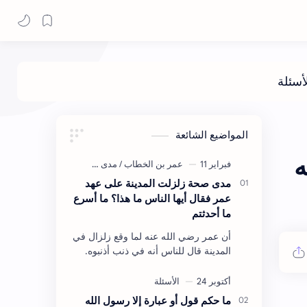
المواضيع الشائعة
ه
مدى صحة زلزلت المدينة على عهد
عمر فقال أيها الناس ما هذا؟ ما أسرع
ما أحدثتم
أن عمر رضي الله عنه لما وقع زلزال في
المدينة قال للناس أنه في ذنب أذنبوه.
حكم الأثر: ليس هكذا اللفظ لكن في
معناه أخرجه ابن أبي الدنيا في العقوبات
(ص3…
ما حكم قول أو عبارة إلا رسول الله