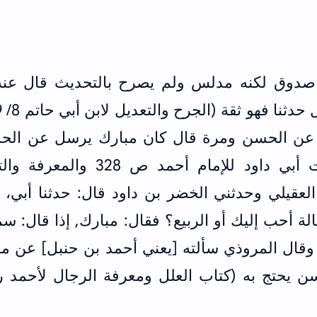
 صدوق لكنه مدلس ولم يصرح بالتحديث قال عنه 
 عن الحسن ومرة قال كان مبارك يرسل عن الح
قيل: يدلس؟ قال: نعم (سؤالات أبي داود للإمام أحمد ص 328 و
سوي 2/ 633) وقال العقيلي وحدثني الخضر بن داود قال: حدثنا أبي،
لة أحب إليك أو الربيع؟ فقال: مبارك, إذا قال: 
حسن (الضعفاء الكبير 4/ 224) وقال المروذي سألته [يعني أحمد بن حنبل] عن
 يحتج به (كتاب العلل ومعرفة الرجال لأحمد رو