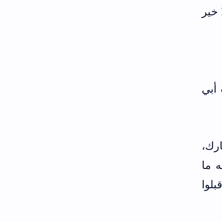
 خير
المراسيل (ص160) سمعت أبي
ارك،
ه ما
بلوا