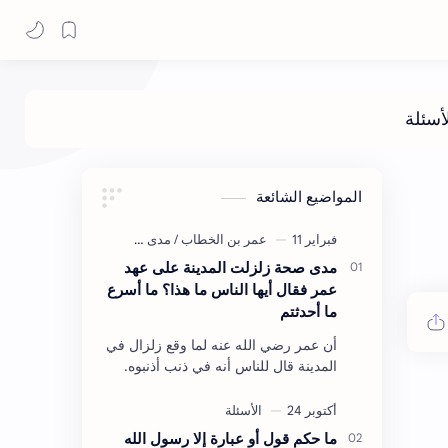
المواضيع الشائعة
مدى صحة زلزلت المدينة على عهد
عمر فقال أيها الناس ما هذا؟ ما أسرع
ما أحدثتم
أن عمر رضي الله عنه لما وقع زلزال في
المدينة قال للناس أنه في ذنب أذنبوه.
حكم الأثر: ليس هكذا اللفظ لكن في
معناه أخرجه ابن أبي الدنيا في العقوبات
(ص3…
ما حكم قول أو عبارة إلا رسول الله