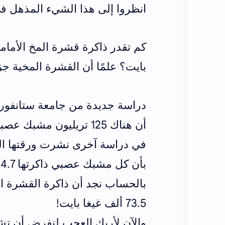
انظروا إلى هذا الشيء المذهل في
بايت؟
علمًا أن القشرة المخية ج
دراسة جديدة من جامعة ستانفورد 
أن هناك 125 تريليون مشبك عصبي في قشرة المخ ( الجبهة )
في دراسة آخرى نشرت ورقتها ال
بأن كل مشبك عصبي ذاكرتها 4.7 بايت
بالحساب نجد أن ذاكرة القشرة 
73.5 ألف غيغا بايت!
والآن لأريك العجب لنفرض أن تشاهد فيلم HD ذو ا