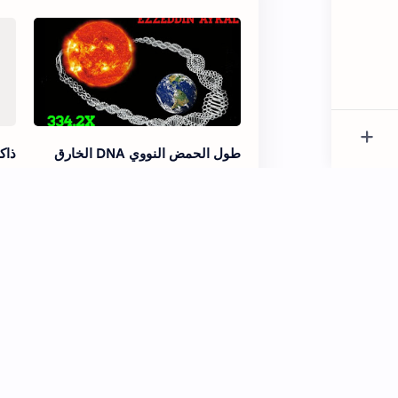
طول الحمض النووي DNA الخارق
ذاك
عدم شعور الإنسان بثقل رأسه