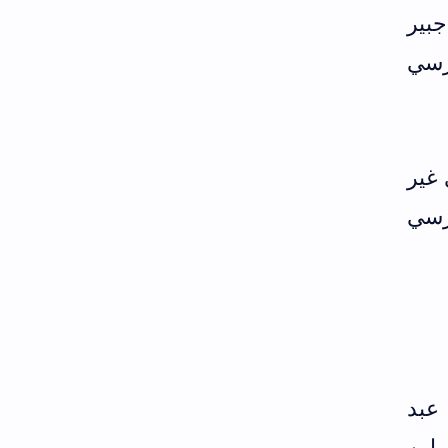
جبير
رسي
 غير
كرسي
عبد
 ابن