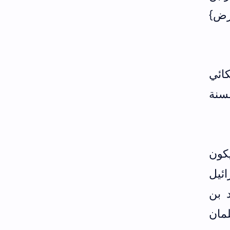
رض}
جري قال اللالكائي
لسنة
 كذا وربما يكون
ائيل
 بن
مان