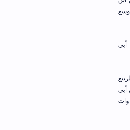
٢] قال: علمه وسع
أبي
ربيع
 أبي
وات