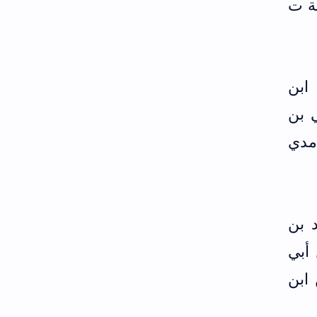
نة ت
ابن
ا علي بن
امدي
 بن
 أبي
ابن