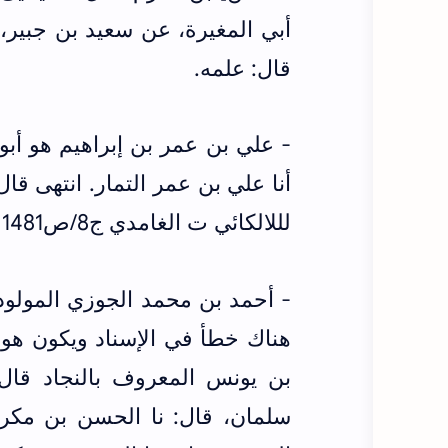
أبي المغيرة، عن سعيد بن جبير
قال: علمه.
أنا علي بن عمر ‌التمار. انتهى 
لللالكائي ت الغامدي ج8/ص1481 وتاريخ بغداد ت بشار ج13/ص496)
هناك خطأ في الإسناد ويكون هو 
بن يونس المعروف بالنجاد قال ا
سلمان، قال: نا الحسن بن مكرم 