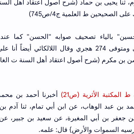
رم، ثنا يحيى بن حماد (شرح أصول اعتقاد أهل الس
سين" بالياء تصحيف صوابه "الحسن" كما عند 
حجر وهو مولود سنة 182 هجري ومتوفى 274 هجري وقال اللالكائي أيضاً أن
حسن بن مكرم (شرح أصول اعتقاد أهل السنة ت الغ
 المكتبة الأثرية (ص21)
أخبرنا أحمد بن محمد
د بن عبد الوهاب، عن ابن أبي تمام، ثنا آدم بن
 جعفر بن أبي المغيرة، عن سعيد بن جبير، عن 
يه السموات والأرض} قال: علمه.