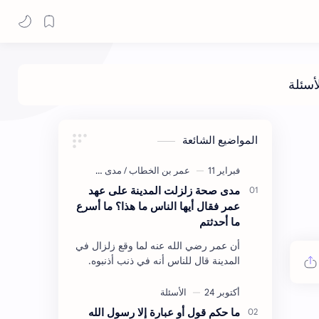
المواضيع الشائعة
مدى صحة زلزلت المدينة على عهد
عمر فقال أيها الناس ما هذا؟ ما أسرع
ما أحدثتم
أن عمر رضي الله عنه لما وقع زلزال في
المدينة قال للناس أنه في ذنب أذنبوه.
حكم الأثر: ليس هكذا اللفظ لكن في
معناه أخرجه ابن أبي الدنيا في العقوبات
(ص3…
ما حكم قول أو عبارة إلا رسول الله