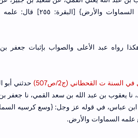
عباس، في قوله: {وسع كرسيه السماوات والأرض} [البقرة: ٥٥
ذا رواه عبد الأعلى والصواب بإثبات جعفر بن 
 السنة ت القحطاني (ج2/ص507)
حدثني أبو ال
 نا يعقوب بن عبد الله بن سعد القمي، نا جعفر بن
 ابن عباس، في قوله عز وجل: {وسع كرسيه السما