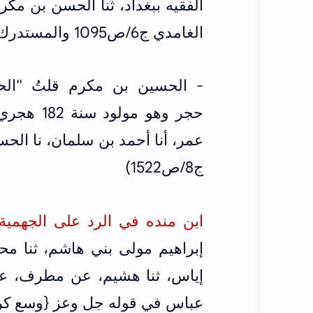
الفقيه ببغداد، ثنا الحسن بن مك
الغامدي ج6/ص1095 والمستدرك على الصحيحين ط العلمية ج4/ص745)
- الحسين بن مكرم قلتُ "الح
عمر، أنا أحمد بن سلمان، نا ال
ج8/ص1522)
ابن منده في الرد على الجهمية ط
إبراهيم مولى بني هاشم، ثنا محم
إياس، ثنا هشيم، عن مطرف، عن
عباس في قوله جل وعز {وسع كرس