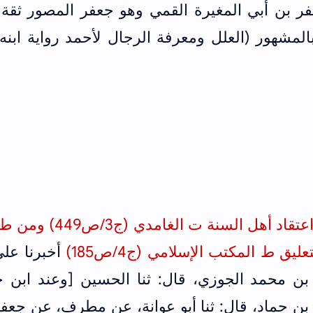
فر بن أبي المغيرة القمي وهو جعفر المصور ثقة 
المشهور (العلل ومعرفة الرجال لأحمد رواية ابنه
أخرجه اللالكائي في شرح أصول اعتقاد أهل السنة ت ال
يق ط المكتب الإسلامي (ج4/ص185)
أخبرنا علي
 بن محمد الجوزي، قال: ثنا الحسين [وعند ابن ح
بن حماد، قال: ثنا أبو عوانة، عن مطرف، عن جعف