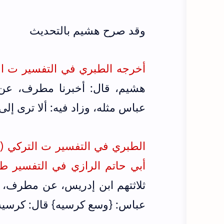
وقد صرح هشيم بالتحديث
أخرجه الطبري في التفسير ت التركي 
هشيم، قال: أخبرنا مطرف، عن 
عباس مثله، وزاد فيه: ألا ترى إلى
الطبري في التفسير ت التركي (ج4/ص537) من طر
أبي حاتم الرازي في التفسير ط مكتبة نزار (ج2/ص490)
ثلاثتهم ابن إدريس، عن مطرف، 
عباس: {وسع كرسيه} قال: كرسيه