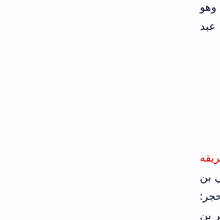
وهو
 عبد
غامدي (ج3/ص449) ومن طريقه
 بن
جر:
ر بن