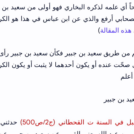
ً أي علمه لذكره البخاري فهو أولى من سعيد بن 
لصحابي أرفع والذي عن ابن عباس في هذا هو الك
هذه المقالة
)
م من طريق سعيد بن جبير فكأن سعيد بن جبير رأى
 صحّت عنده أو يكون أحدهما لا يثبت أو يكون ال
أعلم
يد بن جبير
في السنة ت القحطاني (ج2/ص500)
حدثني 
ب بن عبد الله يعني القمي، عن سعيد بن جبير، عن