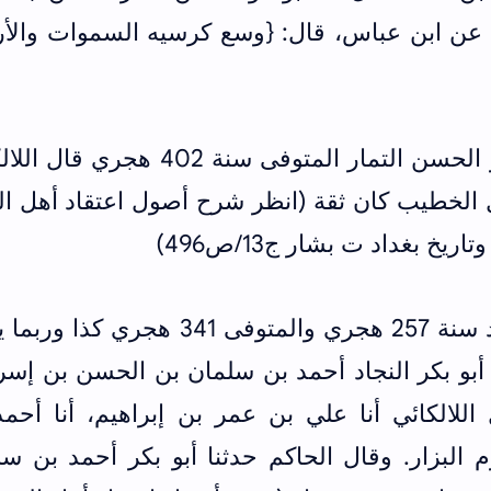
، عن ابن عباس، قال: {وسع كرسيه السموات والأ
- علي بن عمر بن إبراهيم هو أبو الحسن التمار المتوفى سنة 402 ه
قال الخطيب كان ثقة (انظر شرح أصول اعتقاد أهل ا
- أحمد بن محمد الجوزي المولود سنة 257 هجري والمتوفى 341 هجري
أبو بكر النجاد أحمد بن سلمان بن الحسن بن إسر
للالكائي أنا علي بن عمر بن إبراهيم، أنا أحمد
البزار. وقال الحاكم حدثنا أبو بكر أحمد بن سل