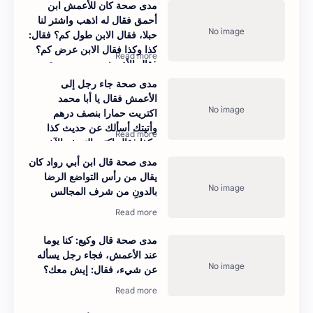
مدى صحة كان للأعمش ابن
أحمق فقال له اذهب واشتر لنا
حبلا، فقال الابن طول كم؟ فقال:
كذا وكذا فقال الابن عرض كم؟
فقال الأعمش بعرض مصيبتي
فيك!
مدى صحة جاء رجل إلى
الأعمش فقال يا أبا محمد
اكتريت حمارا بنصف درهم
وأتيتك أسألك عن حديث كذا
وكذا فقال اكتر بالنصف الآخر
وارجع
مدى صحة قال ابن أبي رواد كان
يقال من رأس التواضع الرضا
بالدونِ من شرف المجالس
مدى صحة قال وكيع: كنا يوما
عند الأعمش، فجاء رجل يسأله
عن شيء، فقال: إيش معك؟