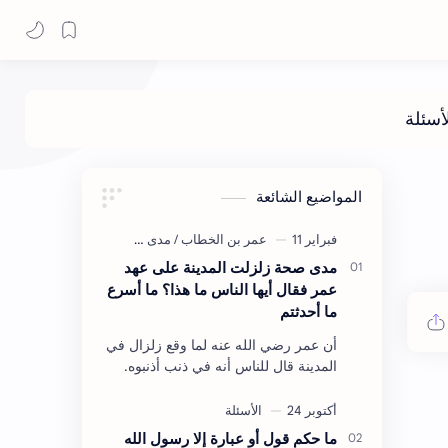
المواضيع الشائعة
مدى صحة زلزلت المدينة على عهد
عمر فقال أيها الناس ما هذا؟ ما أسرع
ما أحدثتم
أن عمر رضي الله عنه لما وقع زلزال في
المدينة قال للناس أنه في ذنب أذنبوه.
حكم الأثر: ليس هكذا اللفظ لكن في
معناه أخرجه ابن أبي الدنيا في العقوبات
(ص3…
ما حكم قول أو عبارة إلا رسول الله