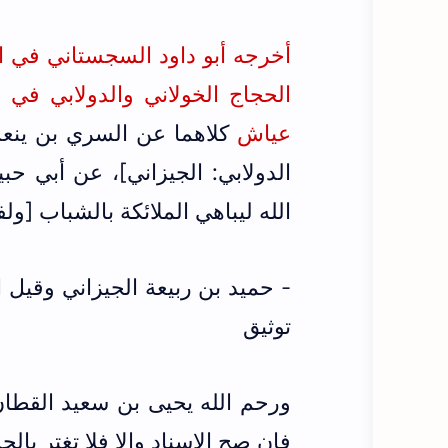
عياش
كلاهما عن السري بن ينعم [
الدولابي: الجيزاني]، عن أبي ح
الله ليباهي الملائكة بالشباب [ول
- حميد بن ربيعة الجيزاني وقيل ا
توثيق
ورحم الله يحيى بن سعيد القطان 
فإن صح الإسناد وإلا فلا تغتر بالح