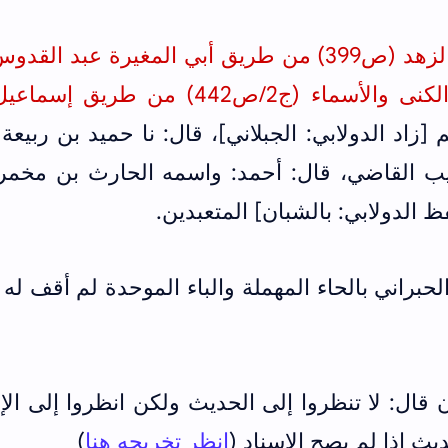
أخرجه أبو داود السجستاني في الزهد (ص399) من طريق أبي المغيرة عبد ا
الحجاج الخولاني والدولابي في الكنى والأسماء (ج2/ص442) من طري
زاد الدولابي: الجبلاني]، قال: نا حميد بن ربيعة 
بيب القاضي، قال: أحمد: واسمه الحارث بن مخمر:
فظ الدولابي: بالشبان] المتعبدين.
لحبراني بالحاء المهملة والباء الموحدة لم أقف له
قال: لا تنظروا إلى الحديث ولكن انظروا إلى الإ
ديث إذا لم يصح الإسناد (
انظر تخريجه هنا
)