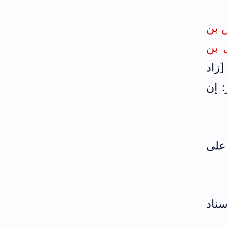
لقدوس بن
ق إسماعيل بن
[زاد
 إن
 على
سناد