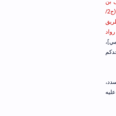
 بن
إسحاق السلحيني وأبو يعلى الموصلي كما عند البوصيري في إتحاف الخيرة (ج2/
يق
واد
مي]،
دكم
دد،
عليه