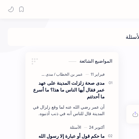
المواضيع الشائعة
مدى صحة زلزلت المدينة على عهد
عمر فقال أيها الناس ما هذا؟ ما أسرع
ما أحدثتم
أن عمر رضي الله عنه لما وقع زلزال في
المدينة قال للناس أنه في ذنب أذنبوه.
حكم الأثر: ليس هكذا اللفظ لكن في
معناه أخرجه ابن أبي الدنيا في العقوبات
(ص3…
ما حكم قول أو عبارة إلا رسول الله