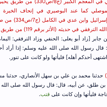
في المعجم الكبير (ج8/ص330)
من طريق يحيى
ابن عدي في الكامل (ج7/ص334)
من طر
ه الترفقي في حديثه (الأثر برقم 119)
من طريق ر
بر [زاد أبو يعلى: الحنفي وزاد الترفقي: اليما
ال رسول الله صلى الله عليه وسلم: إذا أراد أح
شتهى أحدكم أهله] فليأتها ولو كانت على تنور.
حدثنا محمد بن علي بن سهل الأنصاري، حدثنا مس
بن طلق، عن أبيه، قال: قال رسول الله صلى الله 
اجة فليأتها وإن كانت على
قتب
.