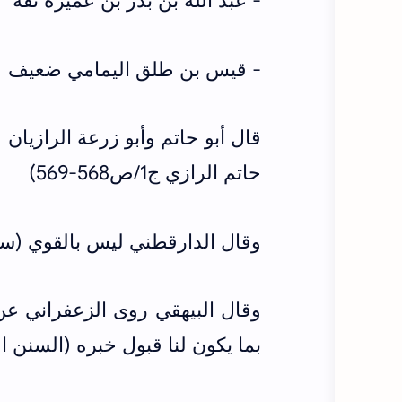
- عبد الله بن بدر بن عميرة ثقة
- قيس بن طلق اليمامي ضعيف
قال أبو حاتم وأبو زرعة الرازيان
حاتم الرازي ج1/ص568-569)
وقال الدارقطني ليس بالقوي (سنن ال
وقال البيهقي روى الزعفراني ع
بما يكون لنا قبول خبره (السنن الكبر