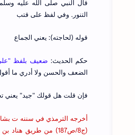
قال النبي صلى الله عليه وسلم:
التنور. وفي لفظ على قتب
قوله (لحاجته): يعني الجماع
حكم الحديث:
ضعيف بلفظ "على 
الضعف والحسن ولا أدري ما أقول
فإن قلت هل قولك "جيد" يعني تحتج
أخرجه الترمذي في سننه ت بشار (ج2/ص53
(ج8/ص187) من طريق ‌هناد بن السري و