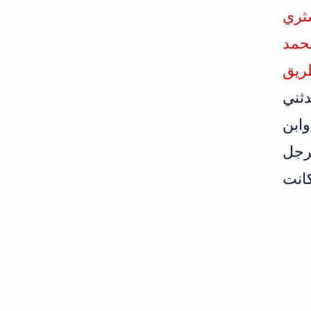
ثري
حمد
يق
ثني
وابن
رجل
كانت