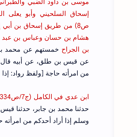
موسى بن داود الضبي و
الطبراني 
ص8) من طريق إسحاق بن أبي إسرائيل و
هشام بن حسان
و
عباس بن عبد الل
بن الجراح
خمستهم عن محمد بن جا
عن قيس بن طلق، عن أبيه قال: ق
من امرأته حاجة [ولفظ رواد: إذا ا
ابن عدي في الكامل (ج7/ص334)
حدثنا محمد بن جابر، حدثنا قيس 
وسلم إذا أراد أحدكم من امرأته ح