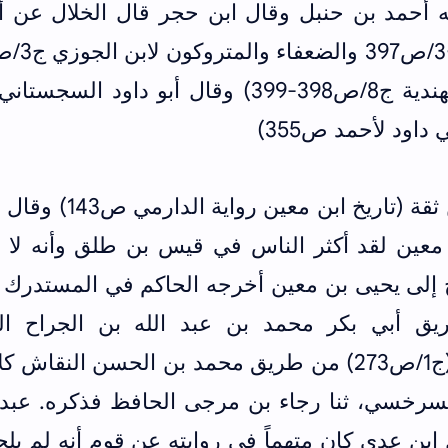
 أحمد بن حنبل وقال ابن حجر قال الخلال عن أ
وتهذيب التهذيب لابن حجر ط الهندية ج8/ص398-399) وقال أبو داود ال
داود لأحمد ص355)
وقال الدارمي عن يحيى بن معين ثقة (تاريخ ابن معين 
عين لقد أكثر الناس في قيس بن طلق وأنه لا ي
ح إلى يحيى بن معين أخرجه الحاكم في المستدرك 
أبي بكر محمد بن عبد الله بن الجراح ال
ص
273
) من طريق محمد بن الحسن النقاش كلا
لسرخسي، ثنا رجاء بن مرجى الحافظ فذكره. عبد ا
ن عدي كان متهماً في روايته عن قوم أنه لم يلح