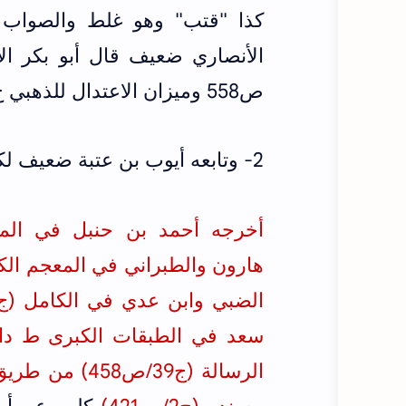
كذا "قتب" وهو غلط والصواب 
ص558 وميزان الاعتدال للذهبي ج3/ص652 ومعجم الإسماعيلي ج1/ص493)
2- وتابعه أيوب بن عتبة ضعيف لكن بلفظ "القتب" وهو شاذ
أخرجه أحمد بن حنبل في المسند ط
هارون و
الطبراني في المعجم الكبير (ج
الضبي و
ابن عدي في الكامل (ج2/ص13)
سعد في الطبقات الكبرى ط دار صادر 
الرسالة (ج39/ص458)
من طري