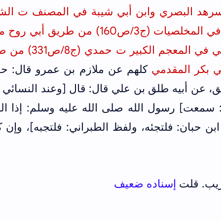
هد البصري وابن أبي شيبة في المصنف ت الش
لمخلصيات (ج3/ص160)
من طريق أبي روح م
ي في المعجم الكبير
ت حمدي
(ج8/ص331)
من طر
ي بكر المقدمي
‌كلهم عن ملازم بن عمرو قال: حد
ق، عن أبيه ‌طلق بن علي قال: قال [وعند النسائي 
: سمعت] رسول الله صلى الله عليه وسلم: إذا ال
ابن حبان: فلتجئه، ولفظ الطبراني: فلتجبه]، وإن 
ريب. قلت
إسناده ضعيف