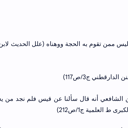
 ليس ممن تقوم به الحجة ووهناه (علل الحديث لابن
دارقطني ج3/ص117)
ن الشافعي أنه قال سألنا عن قيس فلم نجد من يع
ى ط العلمية ج1/ص212)