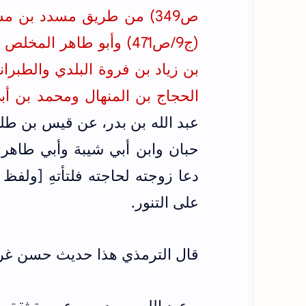
ص349)
من طريق مسدد بن مسر
(ج9/ص471) و
أبو طاهر المخلص في ا
بن زياد بن فروة البلدي و
الطبران
الحجاج بن المنهال ومحمد بن أب
‌عبد الله بن بدر، عن ‌قيس بن طل
حبان وابن أبي شيبة وأبي طاهر
دعا زوجته لحاجته فلتأتهِ [ولفظ 
على التنور.
قال الترمذي هذا حديث حسن غ