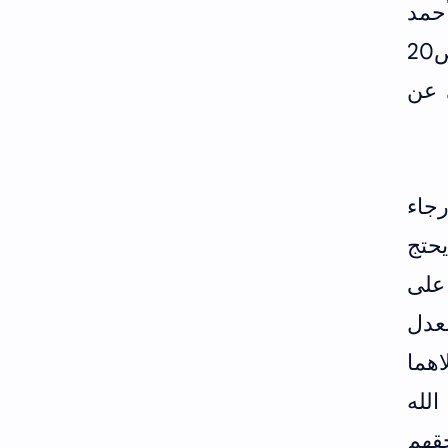
حمد
غيره أثبت منه (ميزان الاعتدال ج3/ص397 والضعفاء والمتروكون لابن الجوزي ج3/ص20
سجستاني عن
رواية الدارمي ص143) وقال رجاء
حتج
على
عدل
هما
لله
قهم