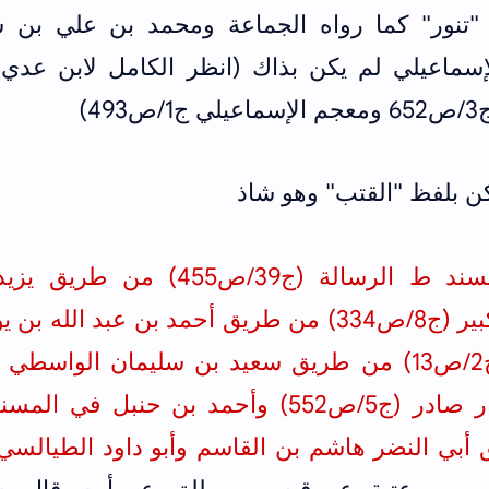
"تنور" كما رواه الجماعة ومحمد بن علي بن 
 الرسالة (ج39/ص455)
من طريق يزيد
8/ص334)
من طريق أحمد بن عبد الله بن ي
من طريق سعيد بن سليمان الواسطي 
(ج5/ص552) و
أحمد بن حنبل في المسن
ق
أبي النضر هاشم بن القاسم
و
أبو داود الطيالس