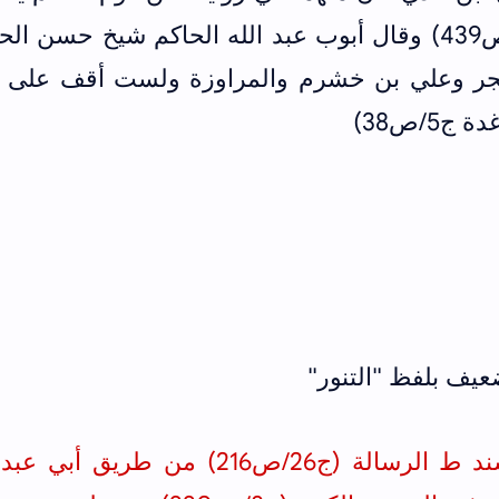
(الكامل في ضعفاء الرجال ج5/ص439) وقال أبوب عبد الله الحاكم شيخ حسن 
حجر وعلي بن خشرم والمراوزة ولست أقف على ح
5/ص38)
لرسالة (ج26/ص216)
من طريق أبي عبد ا