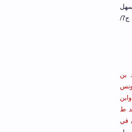
سهل
الأنصاري ضعيف قال أبو بكر الإسماعيلي لم يكن بذاك (انظر الكامل لابن عدي ج7/
 بن
ونس
و
ابن
د ط
ي في