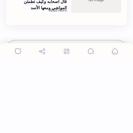
قال أصحابه وكيف تطمئن
المواشي ومعها الأسد
إرسال تعليق
المواضيع الشائعة
مدى صحة زلزلت المدينة على عهد عمر فقال أيها الناس
ما هذا؟ ما أسرع ما أحدثتم
أن عمر رضي الله عنه لما وقع زلزال في المدينة قال للناس
أنه في ذنب أذنبوه. حكم الأثر: ليس هكذا اللفظ لكن في
معناه أخرجه ابن أبي الدنيا في العقوبات (ص3…