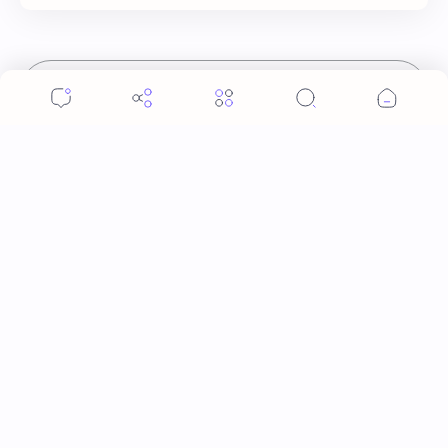
إرسال تعليق
المواضيع الشائعة
مدى صحة زلزلت المدينة على عهد عمر فقال أيها الناس
ما هذا؟ ما أسرع ما أحدثتم
أن عمر رضي الله عنه لما وقع زلزال في المدينة قال للناس
أنه في ذنب أذنبوه. حكم الأثر: ليس هكذا اللفظ لكن في
معناه أخرجه ابن أبي الدنيا في العقوبات (ص3…
ما حكم قول أو عبارة إلا رسول الله صلى الله عليه
وسلم؟