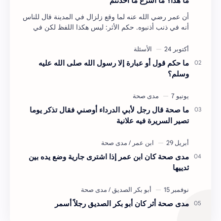
ما هذا؟ ما أسرع ما أحدثتم
أن عمر رضي الله عنه لما وقع زلزال في المدينة قال للناس
أنه في ذنب أذنبوه. حكم الأثر: ليس هكذا اللفظ لكن في
معناه أخرجه ابن أبي الدنيا في العقوبات (ص3…
ما حكم قول أو عبارة إلا رسول الله صلى الله عليه
وسلم؟
ما صحة قال رجل لأبي الدرداء أوصني فقال تذكر يوما
تصير السريرة فيه علانية
مدى صحة كان ابن عمر إذا اشترى جارية وضع يده بين
ثدييها
مدى صحة أثر كان أبو بكر الصديق رجلاً أسمر