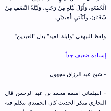
الْجُمُعَةِ، وَأَوَّلُ لَيْلَةٍ مِنْ رَجَبٍ، وَلَيْلَةُ النِّصْفِ مِنْ
شَعْبَانَ، وَلَيْلَتَيِ الْعِيدَيْنِ.
ولفظ البيهقي "وليلة العيد" بدل "العيدين"
إسناده ضعيف جداً
- شيخ عبد الرزاق مجهول
- البيلماني اسمه محمد بن عبد الرحمن قال
البخاري منكر الحديث كان الحميدي يتكلم فيه