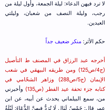
لا ترد فيهن الدعاء: ليلة الجمعة، وأول ليلة من
رجب، وليلة النصف من شعبان، وليلتي
العيدين.
حكم الأثر:
منكر
ضعيف جداً
أخرجه عبد الرزاق في المصنف ط التأصيل
(ج4/ص125) ومن طريقه البيهقي في شعب
الإيمان (ج5/ص288) وزاهر الشحّامي في
كتابه جزء تحفة عيد الفطر (ص135)
وأخبرني
من، سمع البيلماني يحدث عن أبيه، عن ابن
عمر قال: خَمْسُ لَيَالٍ لَا تُرَدُّ فِيهِنَّ الدُّعَاءَ: لَيْلَةُ