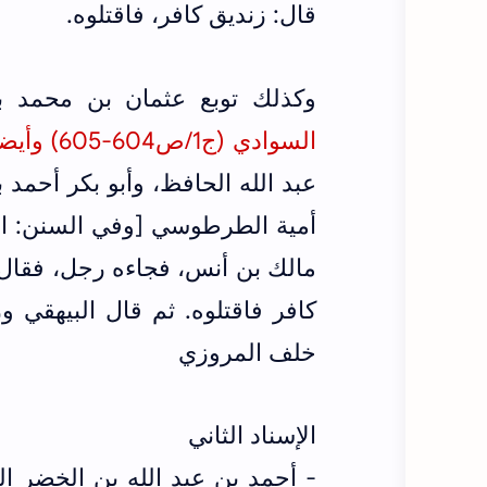
قال: زنديق كافر، فاقتلوه.
وكذلك توبع عثمان بن محمد 
السوادي (ج1/ص604-605) وأيضاً في
عبد الله الحافظ، وأبو بكر أحمد ب
أمية الطرطوسي [وفي السنن: ال
مالك بن أنس، فجاءه رجل، فقال:
كافر فاقتلوه. ثم قال البيهقي 
خلف المروزي
الإسناد الثاني
- أحمد بن عبد الله بن الخضر 