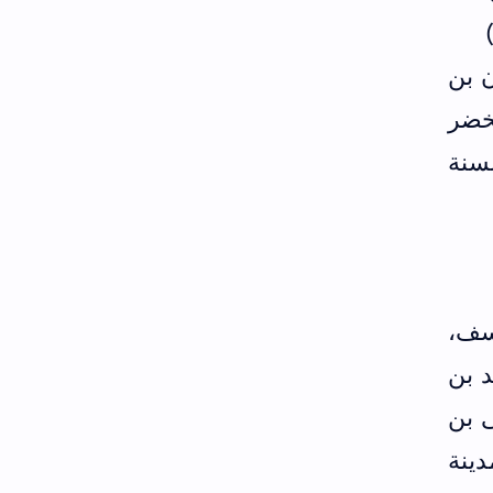
 بن
لخضر
سنة
سف،
د بن
ى بن
دينة