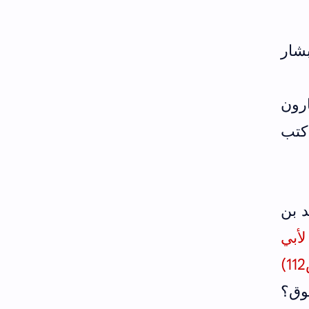
بشار
رون
كتب
د بن
لأبي
)
112
وق؟