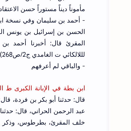
مأموناً ديناً مستوراً حسن الاعتقاد ش
- أحمد بن سليمان وفي نسخة اب
الحسن بن إسرائيل بن يونس النجاد 
المقرئ قال: أخبرنا أحمد ب
لللالكائي ت الغامدي ج2/ص268)
- والباقي لم أعرفهم
ابن بطة في الإبانة الكبرى ط الراية 
قال: حدثنا أبو بكر بن فردة، قا
عبد الرحمن الحراني، قال: حدثنا
خلف المقرئ، بطرطوس، وذكر أنه أ