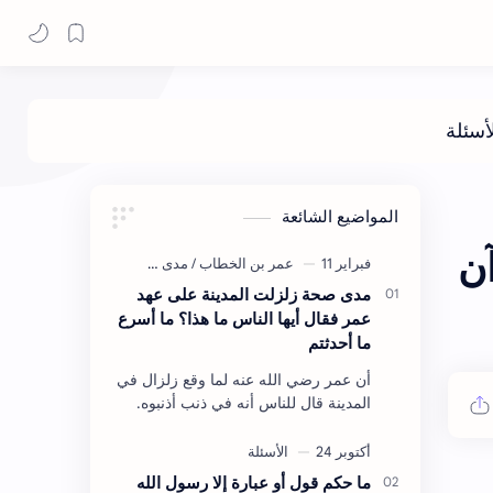
المواضيع الشائعة
ن
مدى صحة زلزلت المدينة على عهد
عمر فقال أيها الناس ما هذا؟ ما أسرع
ما أحدثتم
أن عمر رضي الله عنه لما وقع زلزال في
المدينة قال للناس أنه في ذنب أذنبوه.
حكم الأثر: ليس هكذا اللفظ لكن في
معناه أخرجه ابن أبي الدنيا في العقوبات
(ص3…
ما حكم قول أو عبارة إلا رسول الله