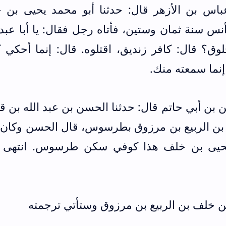
اس بن الأزهر قال: حدثنا أبو محمد يحيى بن 
س سنة ثمان وستين، فأتاه رجل فقال: يا أبا عبد 
ق؟ قال: كافر زنديق، اقتلوه. قال: إنما أحكي ك
إنما سمعته منك.
ن بن أبي حاتم قال: حدثنا الحسن بن عبد الله بن 
 بن الربيع بن مرزوق بطرسوس، قال الحسن وكان ث
يحيى بن خلف هذا كوفي سكن طرسوس. انتهى ك
بن خلف بن الربيع بن مرزوق وستأتي ترجمته