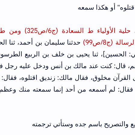
تلوه" أو هكذا سمعه
وأخرجه أبو نعيم الأصبهاني في حلية الأولياء ط السعا
لة (ج8/ص99)
حدثنا سليمان بن أحمد، ثنا ا
ي: الحسين]، ثنا يحيى بن خلف بن الربيع الطرسو
م، قال: كنت عند مالك بن أنس ودخل عليه رجل فق
ل القرآن مخلوق، فقال مالك: زنديق اقتلوه، فقال: يا
ه فقال: لم أسمعه من أحد إنما سمعته منك وعظم 
يع والتصريح باسم جده وستأتي ترجمته