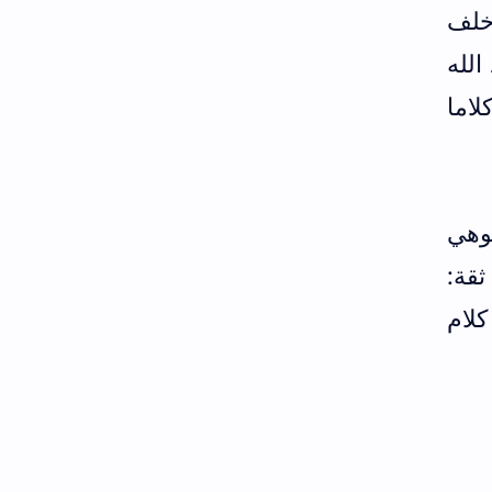
خلف
الله
لاما
قوهي
قة:
لام