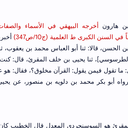
بن هارون
أخرجه البيهقي في الأسماء والصفا
السنن الكبرى ط العلمية (ج10/ص
347
)
أخبرن
ن الحسن، قالا: ثنا أبو العباس محمد بن يعقوب، ثنا
طرسوسي]، ثنا يحيى بن خلف المقرئ، قال: كنت 
 ما تقول فيمن يقول: القرآن مخلوق؟، فقال: هو 
ورواه أبو بكر محمد بن دلويه بن منصور، عن يحي
المقرئ هو السوسنجردي المعدل قال الخطيب كان 