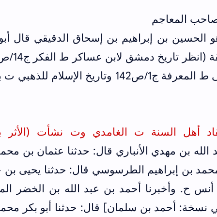
صاحب المعاجم
 الحسين بن إبراهيم بن إسحاق الدقيقي قال أبو 
41 وطبقات الحنابلة لابن أبي يعلى ط المعرفة ج1/ص142 وتاريخ الإسلام لل
اد أهل السنة ت الغامدي وت نشأت (الأثر ب
الله بن مهدي الأنباري قال: حدثنا عثمان بن محم
 محمد بن إبراهيم الطرسوسي قال: حدثنا يحيى بن
أنس ح. وأخبرنا أحمد بن عبد الله بن الخضر الم
 نسخة: أحمد بن سلمان] قال: حدثنا أبو بكر محم