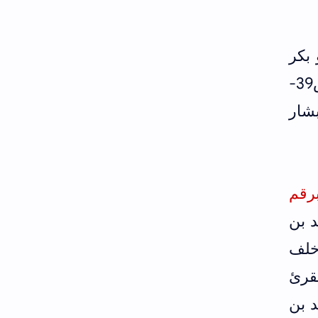
بكر
الخلال شيخ جليل وقال الذهبي ثقة (انظر تاريخ دمشق لابن عساكر ط الفكر ج14/ص39-
ذهبي ت بشار
رقم
د بن
 خلف
قرئ
د بن