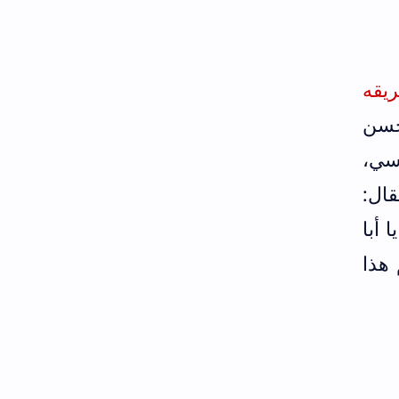
دة (ج6/ص325) ومن طريقه
لحسن
سي،
ال:
 أبا
هذا