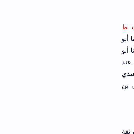
ت ط
ا أبو
 أبو
عند
عندي
ى بن
ثقة