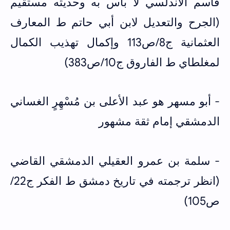
قاسم الأندلسي لا بأس به وحديثه مستقيم
(الجرح والتعديل لابن أبي حاتم ط المعارف
العثمانية ج8/ص113 وإكمال تهذيب الكمال
لمغلطاي ط الفاروق ج10/ص383)
- أبو مسهر هو عبد الأعلى بن مُسْهِرٍ الغساني
الدمشقي إمام ثقة مشهور
- سلمة بن عمرو العقيلي الدمشقي القاضي
(انظر ترجمته في تاريخ دمشق ط الفكر ج22/
ص105)