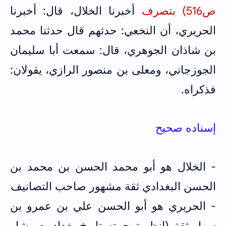
ص516) بتصرف
أخبرنا الخلال، قال: أخبرنا
الحريري، أن النخعي: حدثهم قال حدثنا محمد
بن شاذان الجوهري، قال: سمعت أبا سليمان
الجوزجاني، ومعلى بن منصور الرازي، يقولان:
فذكراه.
إسناده صحيح
- الخلال هو أبو محمد الحسن بن محمد بن
الحسن البغدادي ثقة مشهور صاحب التصانيف
- الحريري هو أبو الحسن علي بن عمرو بن
سهل ثقة (انظر ترجمته تاريخ بغداد ت بشار