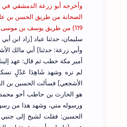
وأخرجه أبو زرعة الدمشقي في 
الصحابة من طريق
الحسن بن عل
119
) من طريق يوسف بن موسى 
سليمان، حدثنا عباد [زاد ابن أبي 
وأبي زرعة: حدثنا] أبي مالك ال
أمير مكة خطب ثم قال: عهد إلينا
لم نره وشهد شَاهِدَا عَدْلٍ نس
الأشجعي] فسألت الحسين بن الحار
هو ‌الحارث ‌بن ‌حاطب أخو محمد 
ورسوله مني، وشهد هذا من رسول 
الحسين: فقلت لشيخ إلى جنبي من: