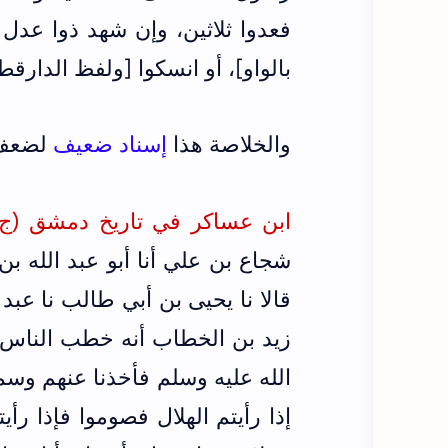
فعدوا ثلاثين، وإن شهد ذوا عدل
بالواو]، أو انسكوا [ولفظ الدارقط
والخلاصة هذا
إسناد ضعيف
لضعف ا
ابن عساكر في تاريخ دمشق (ج34/ص365)
شجاع بن علي أنا أبو عبد الله ب
قالا نا يحيى بن أبي طالب نا عب
زيد بن الخطاب أنه خطب الناس ب
الله عليه وسلم فأخذنا عنهم وسمع
إذا رأيتم الهلال فصوموا فإذا رأ