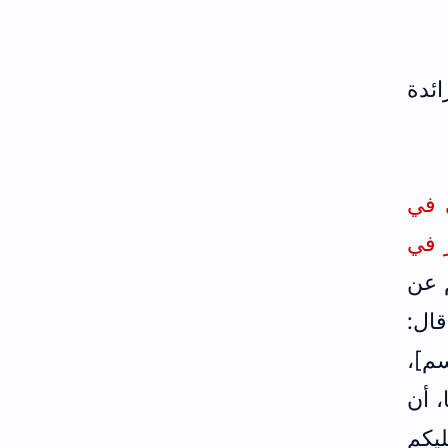
ائدة
 في
ر في
م عن
قال:
م]،
، أن
يكم