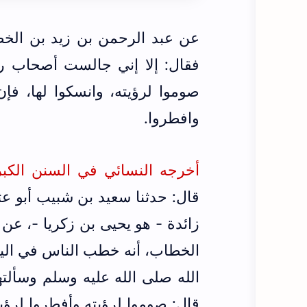
عن عبد الرحمن بن زيد بن الخط
فقال: إلا إني جالست أصحاب رس
صوموا لرؤيته، وانسكوا لها، فإ
وافطروا.
أخرجه النسائي في السنن الكبرى ط
قال: حدثنا سعيد بن شبيب أبو عث
زائدة - هو يحيى بن زكريا -، ع
الخطاب، أنه خطب الناس في الي
الله صلى الله عليه وسلم وسألت
قال: صوموا لرؤيته وأفطروا لرؤيت