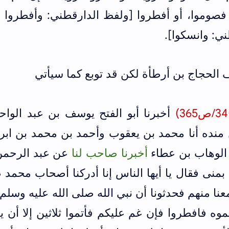
 فصوموا، أو أفطروا [ولفظ الدارقطني: وأفطروا 
ني: وانسكوا].
لحجاج بن أرطأة لكن قد توبع كما سيأتي
أخبرنا أبو الفتح يوسف بن عبد الواحد
ن منده أنا محمد بن يعقوب وأحمد بن محمد بن ابر
د الوهاب بن عطاء
أخبرنا صاحب لنا
عن عبد الرحمن
منى فقال يا أيها الناس إنا أدركنا أصحاب محمد
نا منهم فحدثونا أن نبي الله صلى الله عليه وسلم
يتموه فافطروا فإن غم عليكم فأتموا ثلاثين إلا أن 