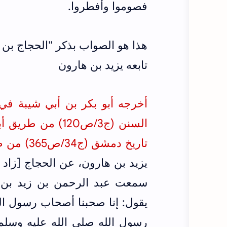
فصوموا وأفطروا.
هذا هو الصواب بذكر "الحجاج بن أ
تابعه يزيد بن هارون
أخرجه
أبو بكر بن أبي شيبة ف
السنن (ج3/ص120)
تاريخ دمشق (ج34/ص365) من طريق أبي جعفر محمد بن مسلمة الواسطي
يزيد بن هارون، عن الحجاج [زاد 
سمعت ‌عبد ‌الرحمن ‌بن ‌زيد ب
يقول: إنا صحبنا أصحاب رسول الل
رسول الله صلى الله عليه وسلم 