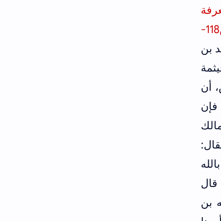
عرفة
118-
 بن
يثمة
، أن
 فإن
مالك
قال:
الله
 قال
ه بن