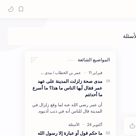
المواضيع الشائعة
مدى صحة زلزلت المدينة على عهد
عمر فقال أيها الناس ما هذا؟ ما أسرع
ما أحدثتم
أن عمر رضي الله عنه لما وقع زلزال في
المدينة قال للناس أنه في ذنب أذنبوه.
حكم الأثر: ليس هكذا اللفظ لكن في
معناه أخرجه ابن أبي الدنيا في العقوبات
(ص3…
ما حكم قول أو عبارة إلا رسول الله