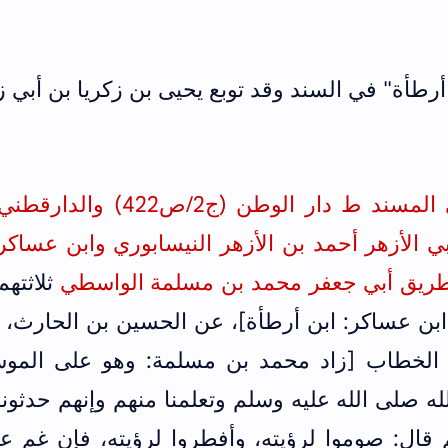
رطأة" في السند وقد توبع يحيى بن زكريا بن أبي ز
ي المسند
ط دار الوطن
(ج2/ص422) و
الدارقطني
 من طريق أبي الأزهر أحمد بن الأزهر النيسابوري وابن عساك
ثلاثته
ابن عساكر: ابن أرطأة]، عن الحسين بن الحارث، 
ن الخطاب [زاد محمد بن مسلمة: وهو على الموس
ه صلى الله عليه وسلم وتعلمنا منهم وإنهم حدثونا
قال: صوموا لرؤيته، وأفطروا لرؤيته، فإن غم عل