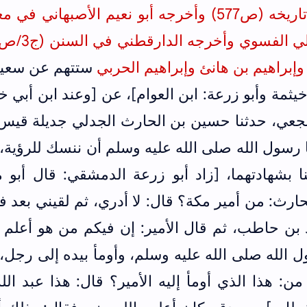
تاريخه (ص
577
) وأخرجه أبو نعيم الأصبهاني في م
ي الفسوي
وأخرجه الدارقطني في السنن (ج3/ص
و
إبراهيم بن هانئ وإبراهيم الحربي
ستتهم عن سعيد
خيثمة وأبو زرعة: ابن العوام]، عن [وعند ابن أبي خ
أشجعي، حدثنا حسين بن الحارث الجدلي جديلة قيس
 رسول الله صلى الله عليه وسلم أن ننسك للرؤية،
كنا بشهادتهما، [زاد أبو زرعة الدمشقي: قال أبو 
ث: من أمير مكة؟ قال: لا أدري، ثم لقيني بعد ف
بن حاطب، ثم قال الأمير: إن فيكم من هو أعلم ب
الله صلى الله عليه وسلم، وأومأ بيده إلى رجل،
 هذا الذي أومأ إليه الأمير؟ قال: هذا عبد الل