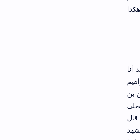
هكذا
 أنا
اهيم
 بن
 صلى
 قال
يشهد