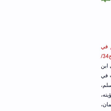
أبو نعيم في
ابن عساكر في تاريخ دمشق (ج34/
 ابن
 في
سلم،
يته،
مان،