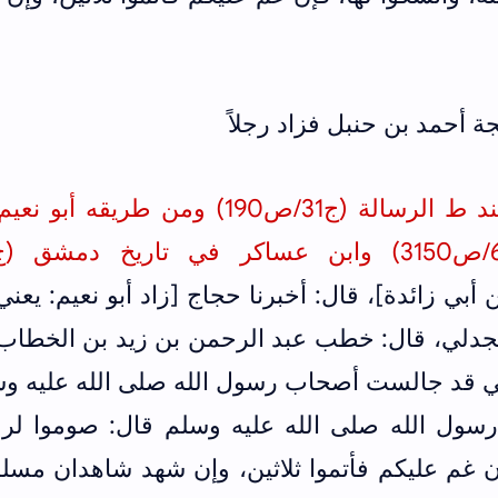
 أحمد بن حنبل فزاد رجلاً
أخرجه أحمد بن حنبل في المسند ط الرسالة (ج31/ص190) ومن طريقه 
3150
) و
 أبي زائدة]، قال: أخبرنا حجاج [زاد أبو نعيم: يعني
جدلي، قال: خطب عبد الرحمن بن زيد بن الخطاب
إني قد جالست أصحاب رسول الله صلى الله عليه و
 رسول الله صلى الله عليه وسلم قال: صوموا لرؤ
إن غم عليكم فأتموا ثلاثين، وإن شهد شاهدان مسل