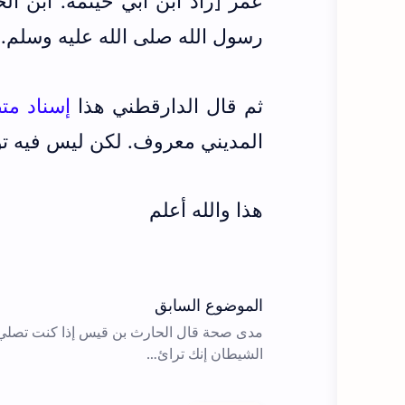
عمر [زاد ابن أبي خيثمة: ابن ال
رسول الله صلى الله عليه وسلم.
ثم قال الدارقطني هذا
إسناد م
المديني معروف. لكن ليس فيه ت
هذا والله أعلم