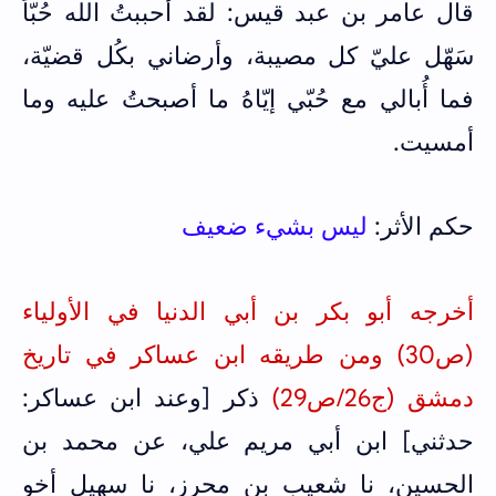
قال عامر بن عبد قيس: لقد أحببتُ الله حُبّاً
سَهّل عليّ كل مصيبة، وأرضاني بكُل قضيّة،
فما أُبالي مع حُبّي إيّاهُ ما أصبحتُ عليه وما
أمسيت.
حكم الأثر:
ليس بشيء ضعيف
أخرجه أبو بكر بن أبي الدنيا في الأولياء
(ص30) ومن طريقه ابن عساكر في تاريخ
دمشق (ج26/ص29)
ذكر [وعند ابن عساكر:
حدثني] ابن أبي مريم علي، عن محمد بن
الحسين، نا شعيب بن محرز، نا سهيل أخو