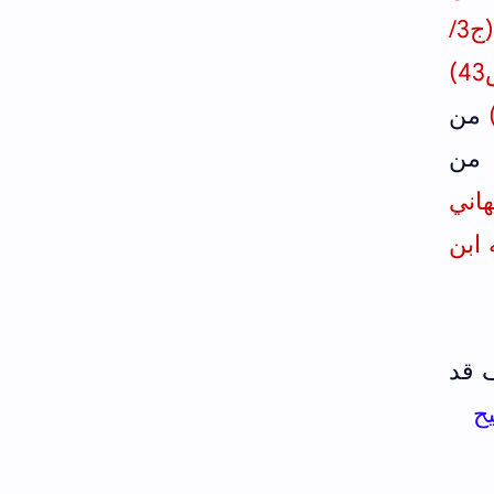
منصور في السنن من تفسيره (ج2/ص485) ومن طريقه البيهقي في شعب الإيمان (ج3/
وأخرجه ابن الضريس في فضائل القرآن (ص43)
من
من
يم الأصبهاني
ابن
 قد
ح