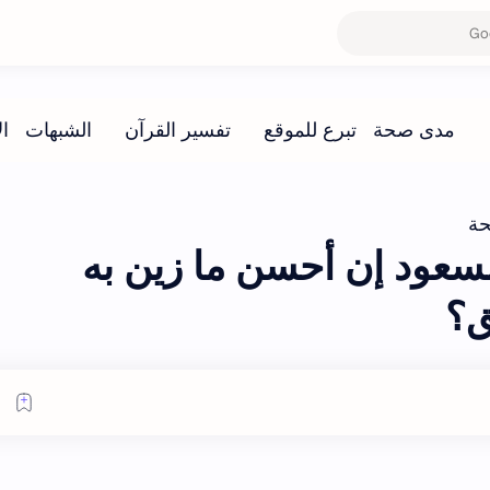
ة
عود إن أحسن ما زين به
ق؟