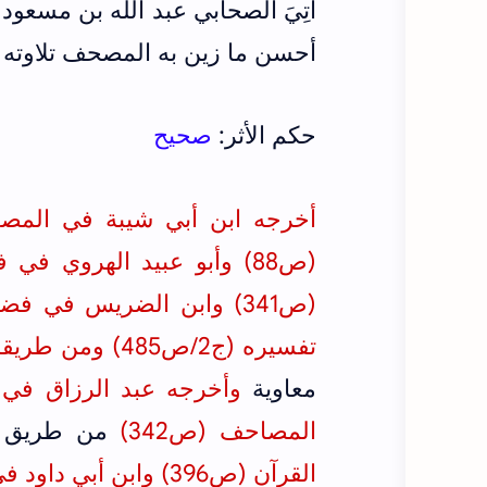
أُتِيَ الصحابي عبد الله بن مسع
أحسن ما زين به المصحف تلاوته 
حكم الأثر:
صحيح
تفسيره (ج2/ص485) ومن طريقه البيهقي في شعب الإيمان (ج3/ص511)
معاوية
المصاحف (ص342)
من طريق س
القرآن (ص396) وابن أبي داود في المصاحف (ص341)