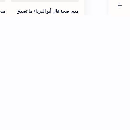
مدى صحة قال أبو الدرداء ما تصدق
مدى
مؤمن بصدقة أحب إلى الله من
قال
موعظة
مدى صحة قال سليمان التيمي لو
قال
أخذت برخصة كل عالم اجتمع فيك
كلا
الشر كله
وسل