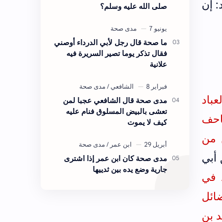
: إن
صلى الله عليه وسلم؟
ما صحة قال رجل لأبي الدرداء أوصني
فقال تذكر يوما تصير السريرة فيه
علانية
فعال العباد
مدى صحة قال الشافعي عجبا لمن
تعشى بالبيض المسلوق فنام عليه
في المصاحف
كيف لا يموت
السنن من
أبي
مدى صحة كان ابن عمر إذا اشترى
جارية وضع يده بين ثدييها
بن أبي داود في
ائل
 بن