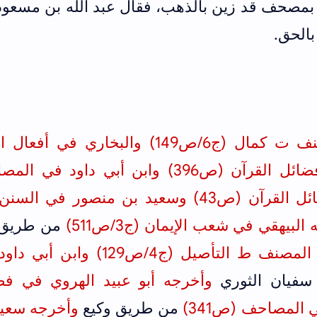
ود بمصحف قد زين بالذهب، فقال عبد الله بن مسعود
بالحق.
أخرجه ابن أبي شيبة في المصنف ت كمال (ج6/ص149) والبخاري في أ
(ص88) وأبو عبيد الهروي في فضائل القرآن (ص396) وابن أبي داود 
(ص341) وابن الضريس في فضائل القرآن (ص43) وسعيد بن منصور في 
من طريق 
وأخرجه عبد الرزاق في المصنف ط التأصيل (ج4/ص129) وا
فيان الثوري
وأخرجه أبو عبيد الهروي في فض
من طريق وكيع
وأخرجه سعيد