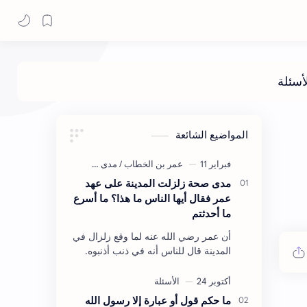
المواضيع الشائعة
مدى صحة زلزلت المدينة على عهد
عمر فقال أيها الناس ما هذا؟ ما أسرع
ما أحدثتم
أن عمر رضي الله عنه لما وقع زلزال في
المدينة قال للناس أنه في ذنب أذنبوه.
حكم الأثر: ليس هكذا اللفظ لكن في
معناه أخرجه ابن أبي الدنيا في العقوبات
(ص3…
ما حكم قول أو عبارة إلا رسول الله