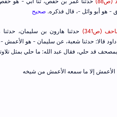
(ص88)
حدثنا عمر بن حفص، ثنا أبي - هو حفص
 - هو أبو وائل -، قال فذكره.
صحيح
ف (ص341)
حدثنا هارون بن سليمان، حدثنا ر
داود قالا: حدثنا شعبة، عن سليمان - هو الأعمش -
بمصحف قد حلي، فقال عبد الله: ما حلي بمثل تلاوته
الأعمش إلا ما سمعه الأعمش من شيخه