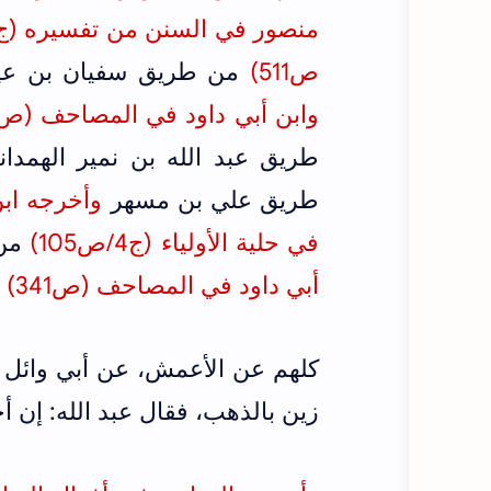
ص511)
من طريق سفيان بن عي
وابن أبي داود في المصاحف (ص341) والمستغفري في فضائل القرآن (ج1/ص239
طريق عبد الله بن نمير الهمدا
طريق علي بن مسهر
في حلية الأولياء (ج4/ص
105
)
من 
أبي داود في المصاحف (ص341)
م
كلهم عن الأعمش، عن أبي وائل 
زين بالذهب، فقال عبد الله: إن 