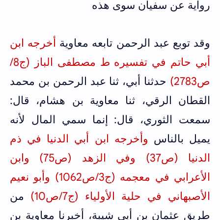
رواية عن سفيان سوى هذه
وقد توبع عبد الرحمن تابعه معاوية
أخرجه ابن
أبي حاتم في تفسيره ط مصطفى الباز (ج8/
ص2783)
حدثنا أبي، ثنا عبد الرحمن بن محمد
القطان الرقي، ثنا معاوية بن هشام، قال:
سمعت الثوري، قال: إنما سمي المال لأنه
يميل بالناس
وأخرجه ابن أبي الدنيا في ذم
الدنيا (ص37) وفي الزهد (ص75) وابن
الأعرابي في معجمه (ج3/ص1062) وأبو نعيم
الأصبهاني في حلية الأولياء (ج7/ص10)
من
طريق عثمان بن أبي شيبة، أخبرنا معاوية بن