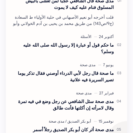
مدى صحة قال الشافعي عجبا لمن تعشى بالبيض
المسلوق فنام عليه كيف لا يموت
قلت أخرجه أبو نعيم الأصبهاني في حلية الأولياء ط السعادة
(ج9/ص143) من طريق محمد بن يحيى بن آدم الخولاني وأبو
طاهر السلفي في الطيوريات (ج3/ص876) من طر…
ما حكم قول أو عبارة إلا رسول الله صلى الله عليه
وسلم؟
ما صحة قال رجل لأبي الدرداء أوصني فقال تذكر يوما
تصير السريرة فيه علانية
مدى صحة سئل الشافعي عن رجل وضع في فيه تمرة
وقال لامرأته إن أكلتها فأنت طالق
مدى صحة أثر كان أبو بكر الصديق رجلاً أسمر