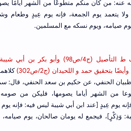
عنه: من كان منكم متطوعًا من الشهر أيامًا يصو
ا يتعمد يوم الجمعة، فإنه يوم عِيدٍ وطعام وش
، يوم صيامه، ويوم نسكه مع المسلمين.
أخرجه عبد الرزاق في المصنف ط التأصيل (ج4/ص98) وأبو بكر بن أ
ا بتحقيق حمد و اللحيدان (ج2/ص302)
كلاهما
ظبيان الحنفي، عن حكيم بن سعد الحنفي، قال: س
عا من الشهر أياما يصومها، فليكن من صومه 
نه يوم عِيدٍ [عند ابن أبي شيبة ليس فيه: فإنه يوم 
 وَذِكْرٍ]، فيجمع له يومان صالحان، يوم صيامه، 