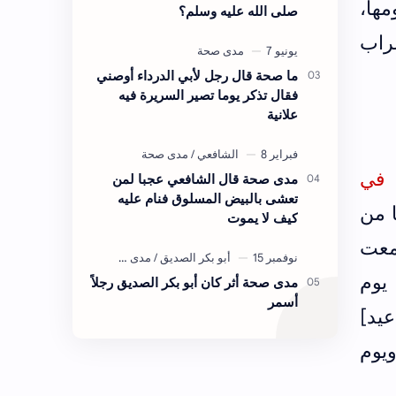
مها،
صلى الله عليه وسلم؟
راب
ما صحة قال رجل لأبي الدرداء أوصني
فقال تذكر يوما تصير السريرة فيه
علانية
بي شيبة في
مدى صحة قال الشافعي عجبا لمن
تعشى بالبيض المسلوق فنام عليه
 من
كيف لا يموت
معت
يوم
مدى صحة أثر كان أبو بكر الصديق رجلاً
أسمر
عيد]
ويوم