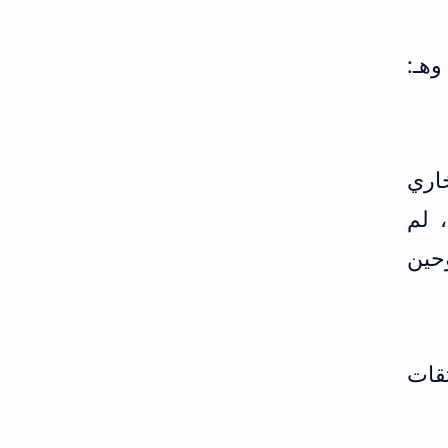
وهـ:
اري
طىء، لم
حين
ثقات