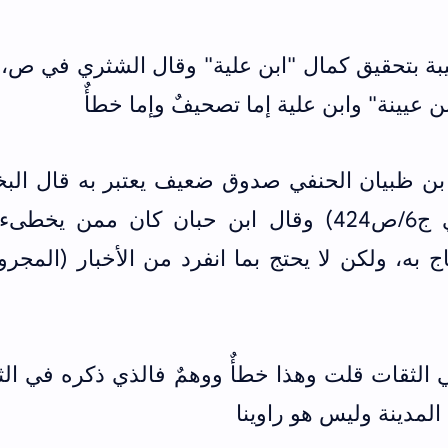
بة بتحقيق كمال "ابن علية" وقال الشثري في ص، 
 عيينة" وابن علية إما تصحيفٌ وإما خطأٌ
ن ظبيان الحنفي صدوق ضعيف يعتبر به قال البخ
فيه نظر (التاريخ الكبير للبخاري ج6/ص424) وقال ابن حبان كان ممن يخ
ه، ولكن لا يحتج بما انفرد من الأخبار (المجرو
الثقات قلت وهذا خطأٌ ووهمٌ فالذي ذكره في ال
لمدينة وليس هو راوينا