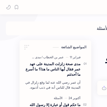
المواضيع الشائعة
مدى صحة زلزلت المدينة على عهد
عمر فقال أيها الناس ما هذا؟ ما أسرع
ما أحدثتم
أن عمر رضي الله عنه لما وقع زلزال في
المدينة قال للناس أنه في ذنب أذنبوه.
حكم الأثر: ليس هكذا اللفظ لكن في
معناه أخرجه ابن أبي الدنيا في العقوبات
(ص3…
ما حكم قول أو عبارة إلا رسول الله