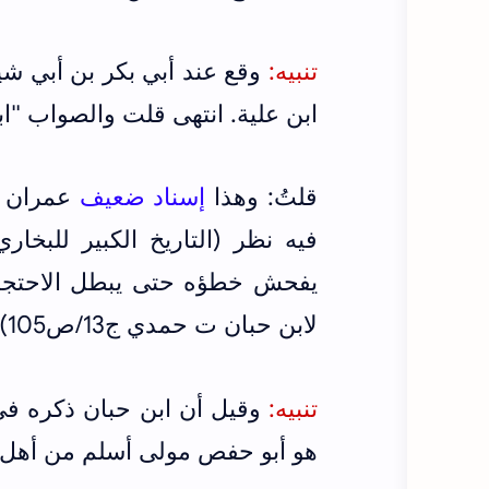
تنبيه:
وقع عند أبي بكر بن أبي شي
ابن علية. انتهى قلت والصواب "ابن
قلتُ: وهذا
إسناد ضعيف
عمران ب
يفحش خطؤه حتى يبطل الاحتجاج ب
لابن حبان ت حمدي ج13/ص105)
تنبيه:
وقيل أن ابن حبان ذكره في 
هو أبو حفص مولى أسلم من أهل ا