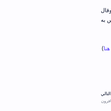
حديثه (الجرح والتعديل لابن أبي حاتم ج6/ص300) وقال
س به
هنا
)