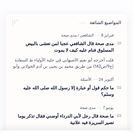
المواضيع الشائعة
مدى صحة قال الشافعي عجبا لمن تعشى بالبيض
المسلوق فنام عليه كيف لا يموت
قلت أخرجه أبو نعيم الأصبهاني في حلية الأولياء ط السعادة
(ج9/ص143) من طريق محمد بن يحيى بن آدم الخولاني وأبو
طاهر السلفي في الطيوريات (ج3/ص876) من طر…
ما حكم قول أو عبارة إلا رسول الله صلى الله عليه
وسلم؟
ما صحة قال رجل لأبي الدرداء أوصني فقال تذكر يوما
تصير السريرة فيه علانية